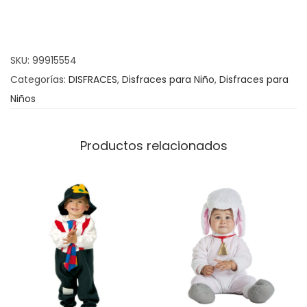
z
R
o
SKU:
99915554
b
Categorías:
DISFRACES
,
Disfraces para Niño
,
Disfraces para
i
Niños
n
c
a
Productos relacionados
n
t
i
d
a
d