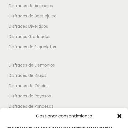
t
s
Disfraces de Animales
c
c
a
v
i
i
Disfraces de Beetlejuice
1
a
o
o
5
Disfraces Divertidos
r
n
n
.
i
Disfraces Graduados
e
e
9
a
s
s
Disfraces de Esqueletos
5
n
s
s
t
e
e
€
Disfraces de Demonios
e
p
p
Disfraces de Brujas
s
u
u
.
Disfraces de Oficios
e
e
L
d
d
Disfraces de Payasos
a
e
e
Disfraces de Princesas
s
n
n
Gestionar consentimiento
o
Disfraces de Superhéroes
e
e
p
l
l