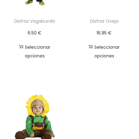
Disfraz Vagabundo
Disfraz Oveja
6.50
€
16.95
€
Seleccionar
Seleccionar
opciones
opciones
E
E
s
s
t
t
e
e
p
p
r
r
o
o
d
d
u
u