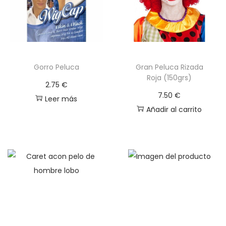
g
n
a
i
c
d
i
o
Gorro Peluca
Gran Peluca Rizada
ó
Roja (150grs)
n
2.75
€
7.50
€
Leer más
Añadir al carrito