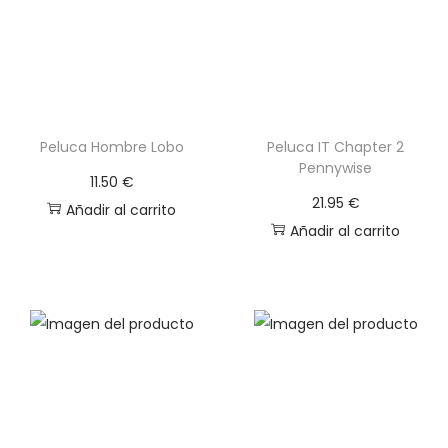
0
.
€
.
Peluca Hombre Lobo
Peluca IT Chapter 2
Pennywise
11.50
€
21.95
€
Añadir al carrito
Añadir al carrito