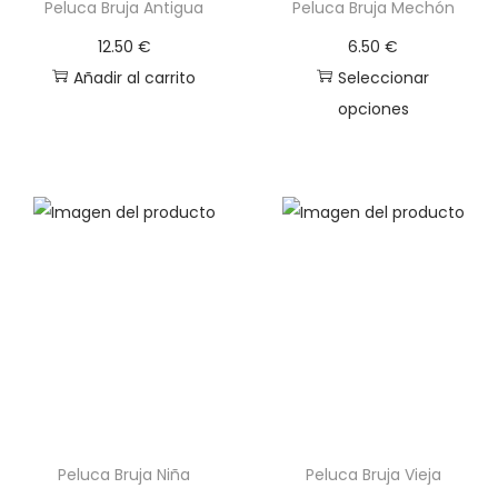
Peluca Bruja Antigua
Peluca Bruja Mechón
12.50
€
6.50
€
Añadir al carrito
Seleccionar
opciones
E
s
t
e
p
r
o
d
u
c
t
Peluca Bruja Niña
Peluca Bruja Vieja
o