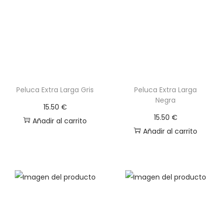
o
o
o
a
r
c
i
t
g
u
i
a
Peluca Extra Larga Gris
Peluca Extra Larga
n
l
Negra
a
e
15.50
€
15.50
€
l
s
Añadir al carrito
Añadir al carrito
e
:
r
1
a
.
:
5
3
0
.
0
€