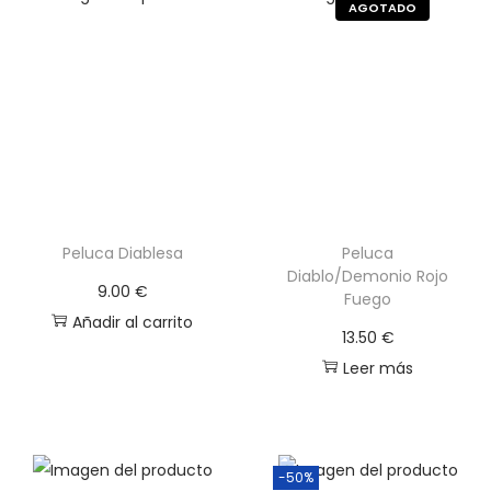
d
u
c
t
o
Peluca Diablesa
Peluca
Diablo/Demonio Rojo
9.00
€
Fuego
Añadir al carrito
13.50
€
Leer más
-50%