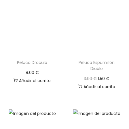
Peluca Drácula
Peluca Espumillón
Diablo
8.00
€
E
E
3.00
€
1.50
€
Añadir al carrito
l
l
Añadir al carrito
p
p
r
r
e
e
c
c
i
i