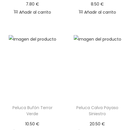
7.80
€
8.50
€
t
Añadir al carrito
Añadir al carrito
i
e
n
e
m
ú
l
t
i
p
l
e
Peluca Bufón Terror
Peluca Calva Payaso
s
Verde
Siniestro
v
10.50
€
20.50
€
a