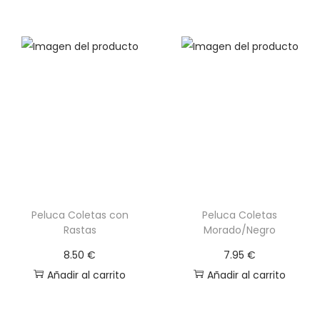
n
e
s
s
e
p
u
e
d
e
Peluca Coletas con
Peluca Coletas
n
Rastas
Morado/Negro
e
8.50
€
7.95
€
l
Añadir al carrito
Añadir al carrito
e
g
i