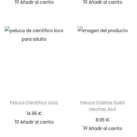
Añadir al carrito
Añadir al carrito
r
i
a
n
t
e
s
.
L
a
s
o
Peluca Científico Loco
Peluca Coletas Sushi
Mechas Azul
p
14.95
€
c
8.95
€
Añadir al carrito
i
Añadir al carrito
o