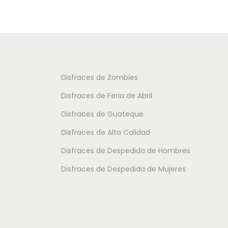
o
u
u
s
c
c
:
t
t
d
o
o
e
t
t
Disfraces de Zombies
s
i
i
Disfraces de Feria de Abril
d
e
e
e
Disfraces de Guateque
n
n
9
Disfraces de Alta Calidad
e
e
.
m
m
Disfraces de Despedida de Hombres
5
ú
ú
Disfraces de Despedida de Mujeres
0
l
l
t
t
€
i
i
h
p
p