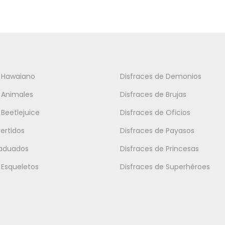
o
u
s
c
:
t
d
o
e
t
e Hawaiano
Disfraces de Demonios
s
i
 Animales
Disfraces de Brujas
d
e
e
 Beetlejuice
Disfraces de Oficios
n
1
vertidos
Disfraces de Payasos
e
5
m
raduados
Disfraces de Princesas
.
ú
 Esqueletos
Disfraces de Superhéroes
3
l
0
t
i
€
p