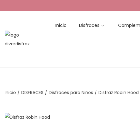
Inicio
Disfraces
Complem
S
S
a
a
l
l
t
t
a
a
r
r
Inicio
/
DISFRACES
/
Disfraces para Niños
/
Disfraz Robin Hood
a
a
l
l
a
c
n
o
a
n
v
t