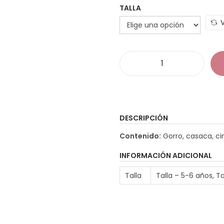
TALLA
D
i
s
f
DESCRIPCIÓN
r
Contenido:
Gorro, casaca, ci
a
z
INFORMACIÓN ADICIONAL
R
Talla
Talla – 5-6 años, Ta
o
b
i
n