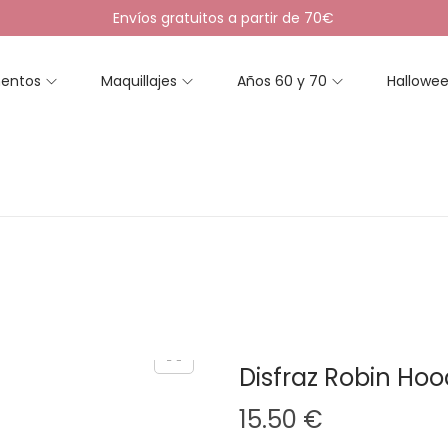
Envíos gratuitos a partir de 70€
entos
Maquillajes
Años 60 y 70
Hallowe
Disfraz Robin Hoo
15.50
€