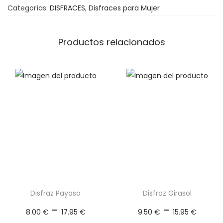
1
Categorías:
DISFRACES
,
Disfraces para Mujer
8
d
.
a
5
d
Productos relacionados
0
€
Disfraz Payaso
Disfraz Girasol
R
R
-
-
8.00
€
17.95
€
9.50
€
15.95
€