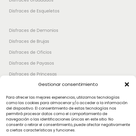
e
e
a
s
s
Disfraces de Esqueletos
n
s
s
t
e
e
Disfraces de Demonios
e
p
p
Disfraces de Brujas
s
u
u
.
Disfraces de Oficios
e
e
L
d
d
Disfraces de Payasos
a
e
e
Disfraces de Princesas
s
n
n
Gestionar consentimiento
o
Disfraces de Superhéroes
e
e
p
l
l
Para ofrecer las mejores experiencias, utilizamos tecnologías
c
como las cookies para almacenar y/o acceder a la información
e
e
Disfraces de Zombies
del dispositivo. El consentimiento de estas tecnologías nos
i
g
g
permitirá procesar datos como el comportamiento de
Disfraces de Feria de Abril
o
navegación o las identificaciones únicas en este sitio. No
i
i
consentir o retirar el consentimiento, puede afectar negativamente
Disfraces de Guateque
n
r
r
a ciertas características y funciones.
e