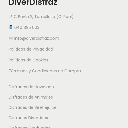
.
.
DiverDisfraz
i
i
9
9
e
a
a
5
5
n
📍 C Pavía 2, Tomelloso (C. Real)
n
n
e
t
t
640 895 003
€
€
m
e
e
info@diverdisfraz.com
ú
s
s
l
Políticas de Privacidad
.
.
t
L
L
Políticas de Cookies
i
a
a
Términos y Condiciones de Compra
p
s
s
l
o
o
Disfraces de Hawaiano
e
p
p
s
Disfraces de Animales
c
c
v
i
i
Disfraces de Beetlejuice
a
o
o
Disfraces Divertidos
r
n
n
i
Disfraces Graduados