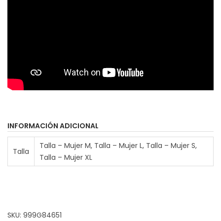
e
s
a
d
t
e
a
1
U
7
l
.
t
5
r
0
a
m
INFORMACIÓN ADICIONAL
€
a
Talla – Mujer M, Talla – Mujer L, Talla – Mujer S,
h
r
Talla
Talla – Mujer XL
a
c
s
a
t
n
a
t
SKU:
999G84651
i