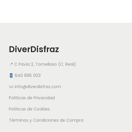
u
e
e
c
s
s
t
v
v
o
a
a
t
r
r
i
DiverDisfraz
i
i
e
a
a
n
📍 C Pavía 2, Tomelloso (C. Real)
n
n
e
t
t
640 895 003
m
e
e
info@diverdisfraz.com
ú
s
s
l
Políticas de Privacidad
.
.
t
L
L
Políticas de Cookies
i
a
a
Términos y Condiciones de Compra
p
s
s
l
o
o