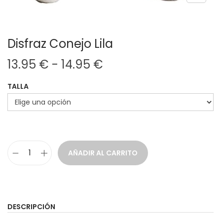
Disfraz Conejo Lila
R
13.95
€
-
14.95
€
a
TALLA
n
g
o
d
e
AÑADIR AL CARRITO
p
D
r
i
e
s
c
f
DESCRIPCIÓN
i
r