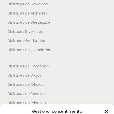
Disfraces de Hawaiano
e
p
p
s
Disfraces de Animales
c
c
v
i
i
Disfraces de Beetlejuice
a
o
o
Disfraces Divertidos
r
n
n
i
Disfraces Graduados
e
e
a
s
s
Disfraces de Esqueletos
n
s
s
t
e
e
Disfraces de Demonios
e
p
p
Disfraces de Brujas
s
u
u
.
Disfraces de Oficios
e
e
L
d
d
Disfraces de Payasos
a
e
e
Disfraces de Princesas
s
n
n
Gestionar consentimiento
o
Disfraces de Superhéroes
e
e