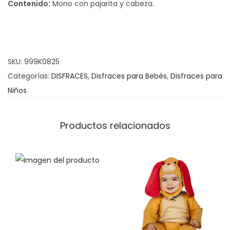
Contenido:
Mono con pajarita y cabeza.
o
a
s
z
:
C
d
o
SKU:
999K0825
e
n
Categorías:
DISFRACES
,
Disfraces para Bebés
,
Disfraces para
s
e
Niños
d
j
e
o
1
L
Productos relacionados
3
i
.
l
9
a
5
c
a
€
n
h
t