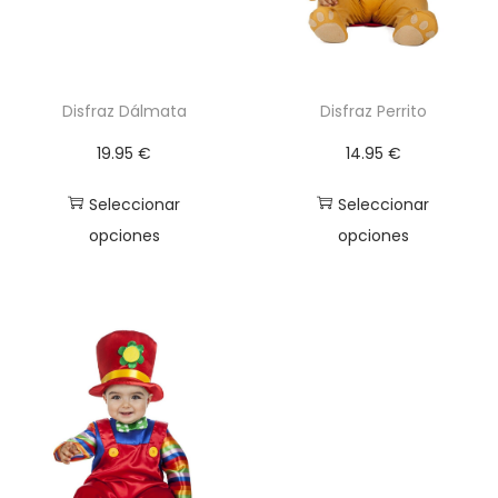
a
i
s
d
t
a
a
d
Disfraz Dálmata
Disfraz Perrito
1
19.95
€
14.95
€
4
.
Seleccionar
Seleccionar
9
opciones
opciones
5
E
E
s
s
€
t
t
e
e
p
p
r
r
o
o
d
d