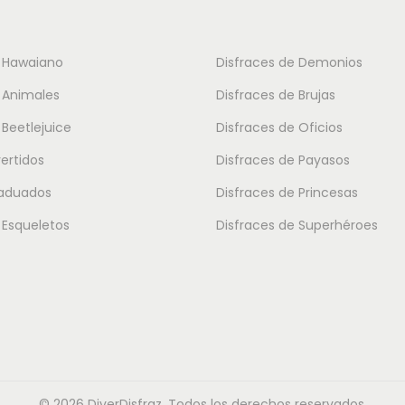
d
o
e
t
e Hawaiano
Disfraces de Demonios
s
i
 Animales
Disfraces de Brujas
d
e
e
 Beetlejuice
Disfraces de Oficios
n
1
vertidos
Disfraces de Payasos
e
5
m
raduados
Disfraces de Princesas
.
ú
 Esqueletos
Disfraces de Superhéroes
3
l
0
t
i
€
p
h
l
a
e
s
© 2026 DiverDisfraz. Todos los derechos reservados.
s