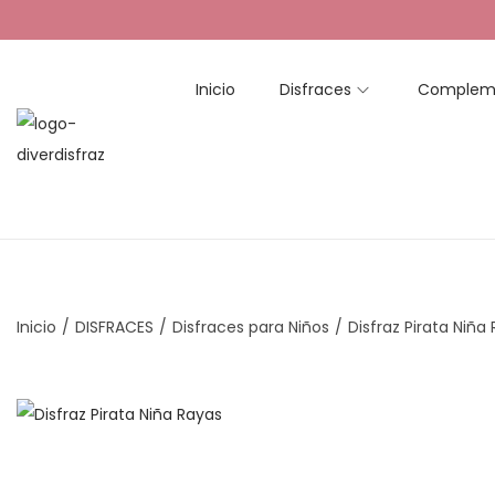
Inicio
Disfraces
Complem
S
S
a
a
l
l
t
t
a
a
r
r
Inicio
/
DISFRACES
/
Disfraces para Niños
/
Disfraz Pirata Niña
a
a
l
l
a
c
n
o
a
n
v
t