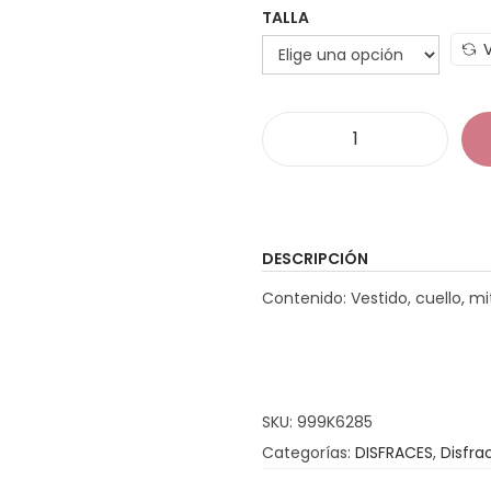
TALLA
D
i
s
f
DESCRIPCIÓN
r
Contenido: Vestido, cuello, m
a
z
P
i
SKU:
999K6285
r
Categorías:
DISFRACES
,
Disfra
a
t