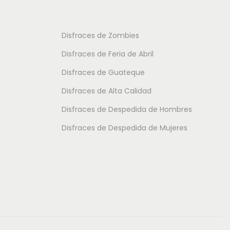
d
o
o
e
t
t
Disfraces de Zombies
s
i
i
Disfraces de Feria de Abril
d
e
e
e
Disfraces de Guateque
n
n
9
Disfraces de Alta Calidad
e
e
.
m
m
Disfraces de Despedida de Hombres
5
ú
ú
Disfraces de Despedida de Mujeres
0
l
l
t
t
€
i
i
h
p
p
a
l
l
s
e
e
t
s
s