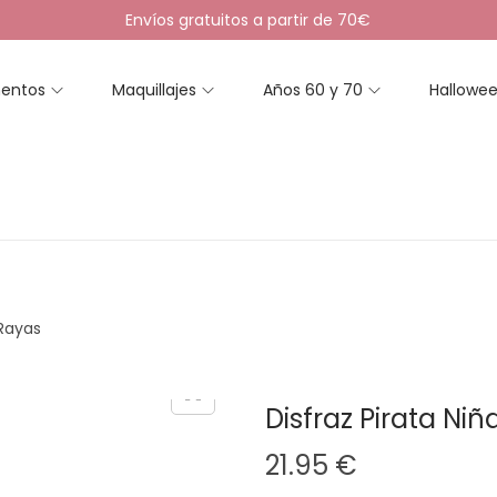
Envíos gratuitos a partir de 70€
entos
Maquillajes
Años 60 y 70
Hallowe
 Rayas
Disfraz Pirata Ni
21.95
€