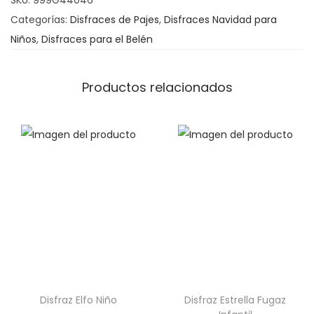
SKU:
999G44046
o
Categorías:
Disfraces de Pajes
,
Disfraces Navidad para
r
Niños
,
Disfraces para el Belén
a
d
o
Productos relacionados
U
n
i
s
e
x
c
a
n
t
i
Disfraz Elfo Niño
Disfraz Estrella Fugaz