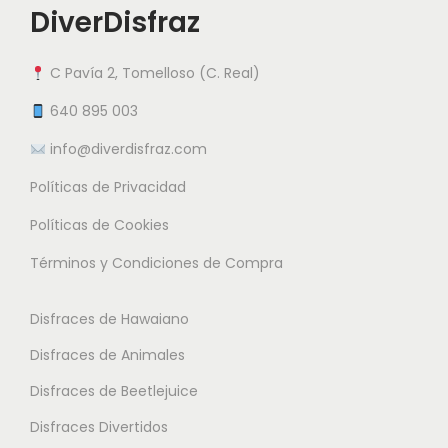
i
DiverDisfraz
i
i
e
a
a
n
C Pavía 2, Tomelloso (C. Real)
n
n
e
t
t
640 895 003
m
e
e
info@diverdisfraz.com
ú
s
s
l
Políticas de Privacidad
.
.
t
L
L
Políticas de Cookies
i
a
a
Términos y Condiciones de Compra
p
s
s
l
o
o
Disfraces de Hawaiano
e
p
p
s
Disfraces de Animales
c
c
v
i
i
Disfraces de Beetlejuice
a
o
o
Disfraces Divertidos
r
n
n