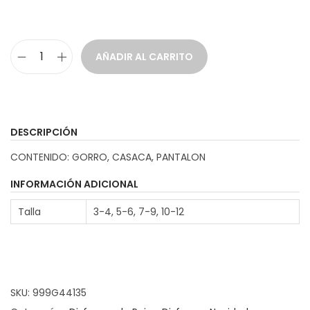
AÑADIR AL CARRITO
D
i
s
f
DESCRIPCIÓN
r
CONTENIDO: GORRO, CASACA, PANTALON
a
z
INFORMACIÓN ADICIONAL
P
Talla
3-4, 5-6, 7-9, 10-12
a
j
e
A
SKU:
999G44135
z