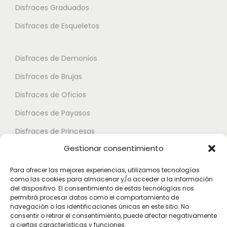
i
Disfraces Graduados
e
e
a
s
s
Disfraces de Esqueletos
n
s
s
t
e
e
Disfraces de Demonios
e
p
p
Disfraces de Brujas
s
u
u
.
Disfraces de Oficios
e
e
L
d
d
Disfraces de Payasos
a
e
e
Disfraces de Princesas
s
n
n
Gestionar consentimiento
o
Disfraces de Superhéroes
e
e
p
l
l
Para ofrecer las mejores experiencias, utilizamos tecnologías
c
como las cookies para almacenar y/o acceder a la información
e
e
Disfraces de Zombies
del dispositivo. El consentimiento de estas tecnologías nos
i
g
g
permitirá procesar datos como el comportamiento de
Disfraces de Feria de Abril
o
navegación o las identificaciones únicas en este sitio. No
i
i
consentir o retirar el consentimiento, puede afectar negativamente
Disfraces de Guateque
n
r
r
a ciertas características y funciones.