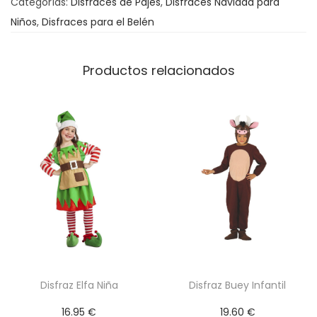
Categorías:
Disfraces de Pajes
,
Disfraces Navidad para
u
Niños
,
Disfraces para el Belén
l
-
M
Productos relacionados
o
r
a
d
o
c
a
n
t
i
d
Disfraz Elfa Niña
Disfraz Buey Infantil
a
16.95
€
19.60
€