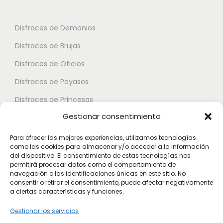
n
s
s
t
e
e
Disfraces de Demonios
e
p
p
Disfraces de Brujas
s
u
u
.
Disfraces de Oficios
e
e
L
d
d
Disfraces de Payasos
a
e
e
Disfraces de Princesas
s
n
n
Gestionar consentimiento
o
Disfraces de Superhéroes
e
e
p
l
l
Para ofrecer las mejores experiencias, utilizamos tecnologías
c
como las cookies para almacenar y/o acceder a la información
e
e
Disfraces de Zombies
del dispositivo. El consentimiento de estas tecnologías nos
i
g
g
permitirá procesar datos como el comportamiento de
Disfraces de Feria de Abril
o
navegación o las identificaciones únicas en este sitio. No
i
i
consentir o retirar el consentimiento, puede afectar negativamente
Disfraces de Guateque
n
r
r
a ciertas características y funciones.
e
Disfraces de Alta Calidad
e
e
Gestionar los servicios
s
n
n
Disfraces de Despedida de Hombres