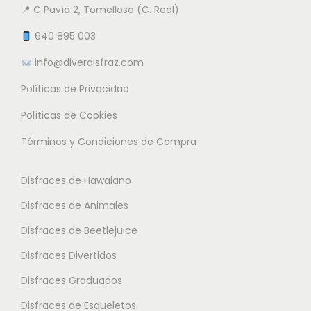
5
n
📍 C Pavía 2, Tomelloso (C. Real)
n
n
e
t
t
640 895 003
€
m
e
e
info@diverdisfraz.com
ú
s
s
l
Políticas de Privacidad
.
.
t
L
L
Políticas de Cookies
i
a
a
Términos y Condiciones de Compra
p
s
s
l
o
o
Disfraces de Hawaiano
e
p
p
s
Disfraces de Animales
c
c
v
i
i
Disfraces de Beetlejuice
a
o
o
Disfraces Divertidos
r
n
n
i
Disfraces Graduados
e
e
a
s
s
Disfraces de Esqueletos