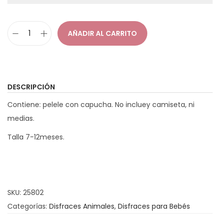
a
i
c
d
AÑADIR AL CARRITO
D
i
o
i
ó
s
n
f
DESCRIPCIÓN
r
Contiene: pelele con capucha. No incluey camiseta, ni
a
medias.
z
M
Talla 7-12meses.
o
n
o
B
SKU:
25802
e
Categorías:
Disfraces Animales
,
Disfraces para Bebés
b