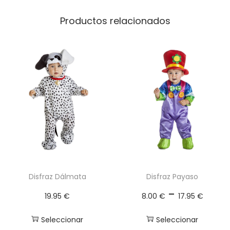
é
Productos relacionados
c
a
n
t
i
d
a
d
Disfraz Dálmata
Disfraz Payaso
R
-
19.95
€
8.00
€
17.95
€
a
n
Seleccionar
Seleccionar