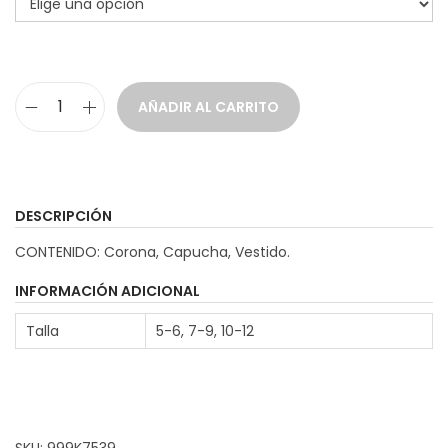
a
i
c
d
i
o
AÑADIR AL CARRITO
ó
D
n
i
s
f
DESCRIPCIÓN
r
CONTENIDO: Corona, Capucha, Vestido.
a
z
INFORMACIÓN ADICIONAL
M
Talla
5-6, 7-9, 10-12
a
d
r
a