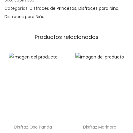
SKU:
999K7539
s
Categorías:
Disfraces de Princesas
,
Disfraces para Niña
,
t
Disfraces para Niños
r
a
M
Productos relacionados
o
r
a
d
a
I
n
f
a
n
t
Disfraz Oso Panda
Disfraz Marinero