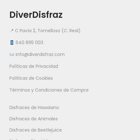
1
t
r
r
5
i
DiverDisfraz
i
i
.
e
a
a
9
n
📍 C Pavía 2, Tomelloso (C. Real)
n
n
5
e
t
t
640 895 003
m
e
e
info@diverdisfraz.com
€
ú
s
s
l
Políticas de Privacidad
.
.
t
L
L
Políticas de Cookies
i
a
a
Términos y Condiciones de Compra
p
s
s
l
o
o
Disfraces de Hawaiano
e
p
p
s
Disfraces de Animales
c
c
v
i
i
Disfraces de Beetlejuice
a
o
o