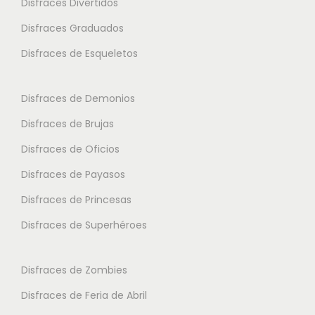
Disfraces Divertidos
r
n
n
i
Disfraces Graduados
e
e
a
s
s
Disfraces de Esqueletos
n
s
s
t
e
e
Disfraces de Demonios
e
p
p
Disfraces de Brujas
s
u
u
.
Disfraces de Oficios
e
e
L
d
d
Disfraces de Payasos
a
e
e
Disfraces de Princesas
s
n
n
o
Disfraces de Superhéroes
e
e
p
l
l
c
e
e
Disfraces de Zombies
i
g
g
Disfraces de Feria de Abril
o
i
i