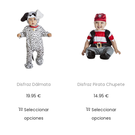
n
t
i
d
a
d
Disfraz Dálmata
Disfraz Pirata Chupete
19.95
€
14.95
€
Seleccionar
Seleccionar
opciones
opciones
E
E