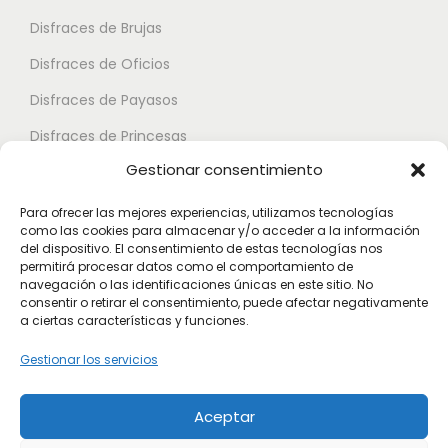
e
p
p
Disfraces de Brujas
s
u
u
.
Disfraces de Oficios
e
e
L
d
d
Disfraces de Payasos
a
e
e
Disfraces de Princesas
s
n
n
Gestionar consentimiento
o
Disfraces de Superhéroes
e
e
p
l
l
Para ofrecer las mejores experiencias, utilizamos tecnologías
c
como las cookies para almacenar y/o acceder a la información
e
e
Disfraces de Zombies
del dispositivo. El consentimiento de estas tecnologías nos
i
g
g
permitirá procesar datos como el comportamiento de
Disfraces de Feria de Abril
o
navegación o las identificaciones únicas en este sitio. No
i
i
consentir o retirar el consentimiento, puede afectar negativamente
Disfraces de Guateque
n
r
r
a ciertas características y funciones.
e
Disfraces de Alta Calidad
e
e
Gestionar los servicios
s
n
n
Disfraces de Despedida de Hombres
s
l
l
Aceptar
Disfraces de Despedida de Mujeres
e
a
a