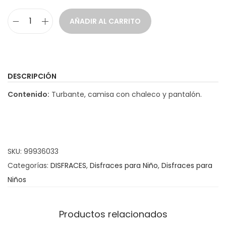
AÑADIR AL CARRITO
D
i
s
f
DESCRIPCIÓN
r
Contenido:
Turbante, camisa con chaleco y pantalón.
a
z
H
i
SKU:
99936033
p
Categorías:
DISFRACES
,
Disfraces para Niño
,
Disfraces para
p
Niños
i
e
c
Productos relacionados
a