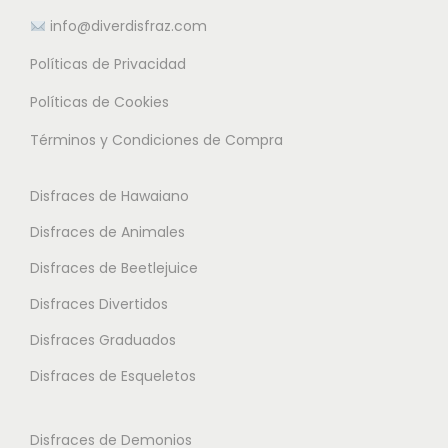
m
e
e
info@diverdisfraz.com
ú
s
s
l
Políticas de Privacidad
.
.
t
L
L
Políticas de Cookies
i
a
a
Términos y Condiciones de Compra
p
s
s
l
o
o
Disfraces de Hawaiano
e
p
p
s
Disfraces de Animales
c
c
v
i
i
Disfraces de Beetlejuice
a
o
o
Disfraces Divertidos
r
n
n
i
Disfraces Graduados
e
e
a
s
s
Disfraces de Esqueletos
n
s
s
t
e
e
Disfraces de Demonios