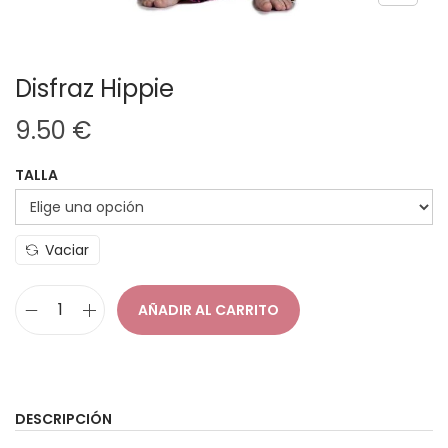
Disfraz Hippie
9.50
€
TALLA
Vaciar
AÑADIR AL CARRITO
D
i
s
f
DESCRIPCIÓN
r