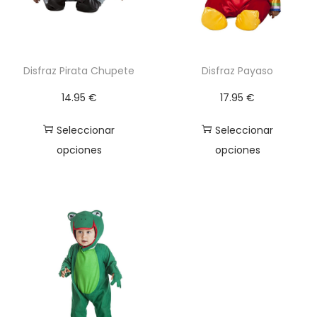
Disfraz Pirata Chupete
Disfraz Payaso
14.95
€
17.95
€
Seleccionar
Seleccionar
opciones
opciones
E
E
s
s
t
t
e
e
p
p
r
r
o
o
d
d