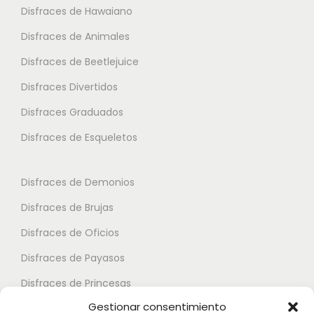
Disfraces de Hawaiano
e
p
p
s
Disfraces de Animales
c
c
v
i
i
Disfraces de Beetlejuice
a
o
o
Disfraces Divertidos
r
n
n
i
Disfraces Graduados
e
e
a
s
s
Disfraces de Esqueletos
n
s
s
t
e
e
Disfraces de Demonios
e
p
p
Disfraces de Brujas
s
u
u
.
Disfraces de Oficios
e
e
L
d
d
Disfraces de Payasos
a
e
e
Disfraces de Princesas
s
n
n
Gestionar consentimiento
o
Disfraces de Superhéroes
e
e