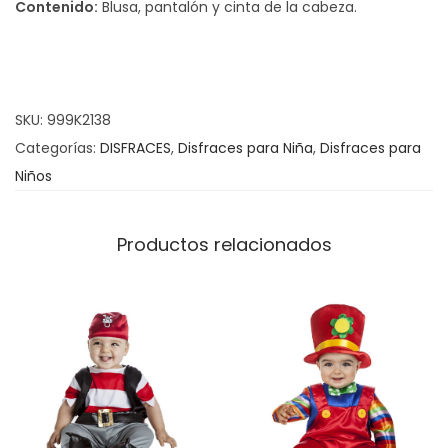
Contenido:
Blusa, pantalón y cinta de la cabeza.
a
z
H
i
SKU:
999K2138
p
Categorías:
DISFRACES
,
Disfraces para Niña
,
Disfraces para
p
Niños
i
e
c
Productos relacionados
a
n
t
i
d
a
d