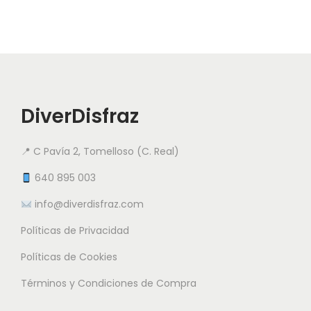
u
e
e
c
s
s
t
v
v
o
a
a
t
r
r
i
DiverDisfraz
i
i
e
a
a
n
📍 C Pavía 2, Tomelloso (C. Real)
n
n
e
t
t
640 895 003
m
e
e
info@diverdisfraz.com
ú
s
s
l
Políticas de Privacidad
.
.
t
L
L
Políticas de Cookies
i
a
a
Términos y Condiciones de Compra
p
s
s
l
o
o