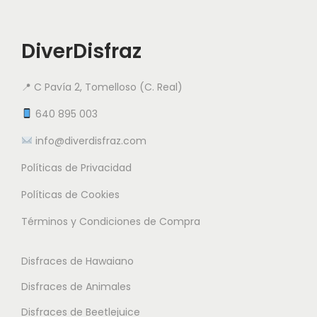
o
a
t
r
i
DiverDisfraz
i
e
a
n
📍 C Pavía 2, Tomelloso (C. Real)
n
e
t
640 895 003
m
e
info@diverdisfraz.com
ú
s
l
Políticas de Privacidad
.
t
L
Políticas de Cookies
i
a
Términos y Condiciones de Compra
p
s
l
o
Disfraces de Hawaiano
e
p
s
Disfraces de Animales
c
v
i
Disfraces de Beetlejuice