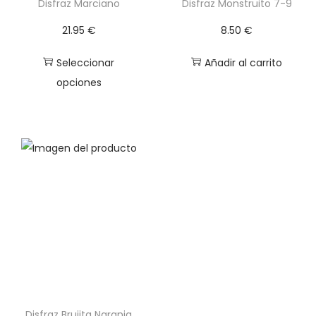
d
Disfraz Marciano
Disfraz Monstruito 7-9
a
21.95
€
8.50
€
d
Seleccionar
Añadir al carrito
opciones
E
s
t
e
p
r
o
d
u
c
t
Disfraz Brujita Naranja