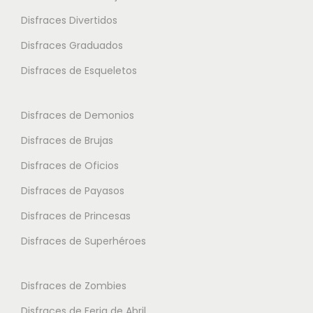
a
o
Disfraces Divertidos
r
n
i
Disfraces Graduados
e
a
s
Disfraces de Esqueletos
n
s
t
e
Disfraces de Demonios
e
p
Disfraces de Brujas
s
u
.
Disfraces de Oficios
e
L
d
Disfraces de Payasos
a
e
Disfraces de Princesas
s
n
o
Disfraces de Superhéroes
e
p
l
c
e
Disfraces de Zombies
i
g
Disfraces de Feria de Abril