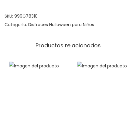
m
a
SKU:
999G78310
n
Categoría:
Disfraces Halloween para Niños
o
M
o
Productos relacionados
l
e
s
t
o
c
a
n
t
i