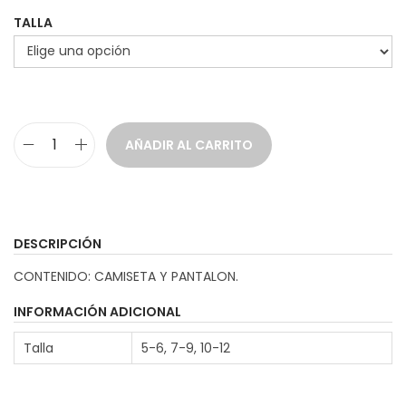
TALLA
g
n
a
i
c
d
i
o
ó
AÑADIR AL CARRITO
n
D
i
s
f
DESCRIPCIÓN
r
CONTENIDO: CAMISETA Y PANTALON.
a
z
INFORMACIÓN ADICIONAL
H
Talla
5-6, 7-9, 10-12
e
r