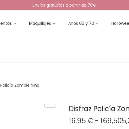
Envíos gratuitos a partir de 70€
entos
Maquillajes
Años 60 y 70
Hallowe
 Policía Zombie Niña
Disfraz Policía Z
16.95
€
-
169,505