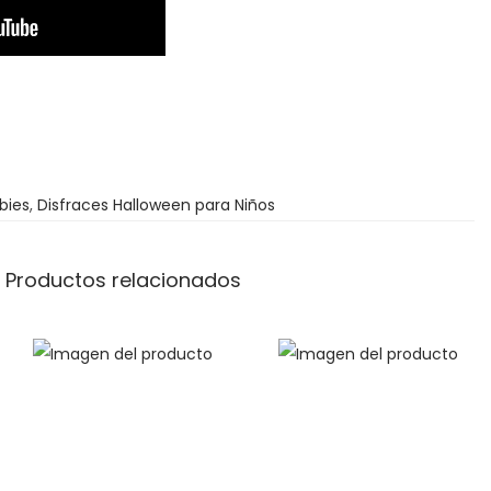
d
e
1
6
.
9
bies
,
Disfraces Halloween para Niños
5
€
Productos relacionados
h
a
s
t
a
1
6