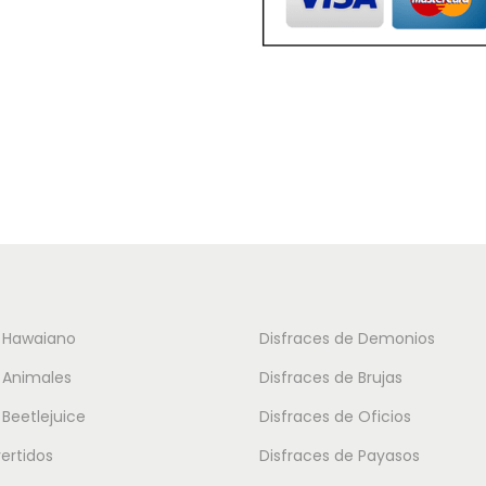
t
e
p
r
o
d
u
c
t
o
t
e Hawaiano
Disfraces de Demonios
i
 Animales
Disfraces de Brujas
e
 Beetlejuice
Disfraces de Oficios
n
vertidos
Disfraces de Payasos
e