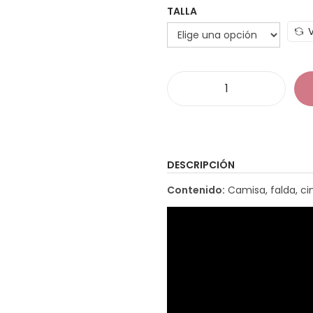
TALLA
D
i
s
f
DESCRIPCIÓN
r
Contenido:
Camisa, falda, ci
a
z
P
o
l
i
c