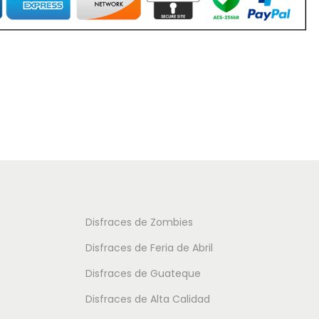
t
e
e
p
€
p
r
r
o
o
d
d
u
u
c
c
t
t
o
o
t
t
i
Disfraces de Zombies
i
e
Disfraces de Feria de Abril
e
n
Disfraces de Guateque
n
e
Disfraces de Alta Calidad
e
m