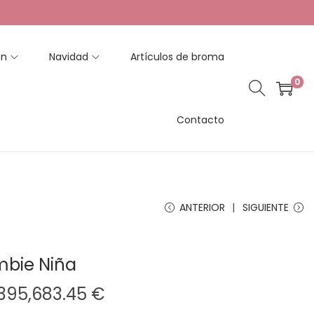
en
Navidad
Artículos de broma
0
Contacto
ANTERIOR
SIGUIENTE
ombie Niña
R
,395,683.45
€
a