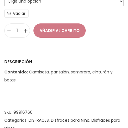
a
i
Vaciar
c
d
i
o
AÑADIR AL CARRITO
ó
D
n
i
s
f
DESCRIPCIÓN
r
Contenido:
Camiseta, pantalón, sombrero, cinturón y
a
botas.
z
G
n
o
SKU:
99916760
m
Categorías:
DISFRACES
,
Disfraces para Niño
,
Disfraces para
o