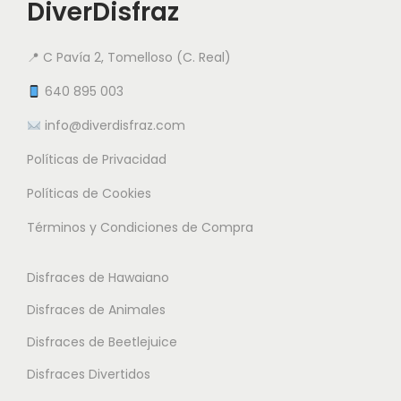
i
DiverDisfraz
9
i
a
e
5
a
n
n
📍 C Pavía 2, Tomelloso (C. Real)
n
t
e
€
t
e
640 895 003
m
e
s
info@diverdisfraz.com
ú
s
.
l
Políticas de Privacidad
.
L
t
L
a
Políticas de Cookies
i
a
s
Términos y Condiciones de Compra
p
s
o
l
o
p
Disfraces de Hawaiano
e
p
c
s
Disfraces de Animales
c
i
v
i
o
Disfraces de Beetlejuice
a
o
n
Disfraces Divertidos
r
n
e