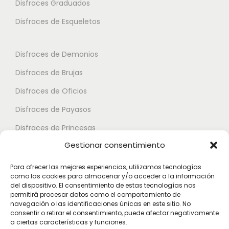
i
Disfraces Graduados
e
s
a
s
Disfraces de Esqueletos
s
n
s
e
t
e
p
Disfraces de Demonios
e
p
u
Disfraces de Brujas
s
u
e
.
Disfraces de Oficios
e
d
L
d
e
Disfraces de Payasos
a
e
n
Disfraces de Princesas
s
n
e
Gestionar consentimiento
o
Disfraces de Superhéroes
e
l
p
l
e
Para ofrecer las mejores experiencias, utilizamos tecnologías
c
como las cookies para almacenar y/o acceder a la información
e
Disfraces de Zombies
g
del dispositivo. El consentimiento de estas tecnologías nos
i
g
permitirá procesar datos como el comportamiento de
i
Disfraces de Feria de Abril
o
navegación o las identificaciones únicas en este sitio. No
i
r
consentir o retirar el consentimiento, puede afectar negativamente
Disfraces de Guateque
n
r
a ciertas características y funciones.
e