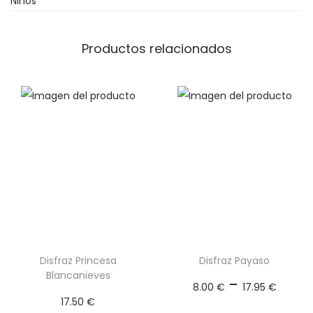
Niños
c
a
n
Productos relacionados
t
i
d
a
d
Disfraz Princesa
Disfraz Payaso
Blancanieves
R
-
8.00
€
17.95
€
a
17.50
€