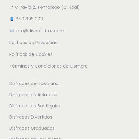
9
n
📍 C Pavía 2, Tomelloso (C. Real)
n
n
5
e
t
t
640 895 003
m
e
e
info@diverdisfraz.com
€
ú
s
s
l
Políticas de Privacidad
.
.
t
L
L
Políticas de Cookies
i
a
a
Términos y Condiciones de Compra
p
s
s
l
o
o
Disfraces de Hawaiano
e
p
p
s
Disfraces de Animales
c
c
v
i
i
Disfraces de Beetlejuice
a
o
o
Disfraces Divertidos
r
n
n
i
Disfraces Graduados
e
e
a
s
s