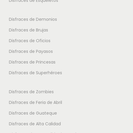
Disfraces de Esqueletos
n
s
s
t
e
e
Disfraces de Demonios
e
p
p
Disfraces de Brujas
s
u
u
.
Disfraces de Oficios
e
e
L
d
d
Disfraces de Payasos
a
e
e
Disfraces de Princesas
s
n
n
o
Disfraces de Superhéroes
e
e
p
l
l
c
e
e
Disfraces de Zombies
i
g
g
Disfraces de Feria de Abril
o
i
i
Disfraces de Guateque
n
r
r
e
Disfraces de Alta Calidad
e
e
s
n
n