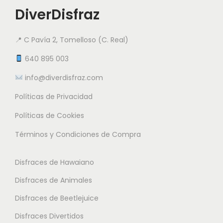
7
i
i
i
DiverDisfraz
.
a
a
e
9
n
n
n
9
📍 C Pavía 2, Tomelloso (C. Real)
t
t
e
e
e
640 895 003
m
€
s
s
info@diverdisfraz.com
ú
.
.
l
Políticas de Privacidad
L
L
t
a
a
Políticas de Cookies
i
s
s
Términos y Condiciones de Compra
p
o
o
l
p
p
Disfraces de Hawaiano
e
c
c
s
Disfraces de Animales
i
i
v
o
o
Disfraces de Beetlejuice
a
n
n
Disfraces Divertidos
r