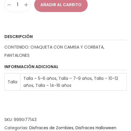
e
AÑADIR AL CARRITO
p
D
r
i
e
s
c
f
DESCRIPCIÓN
i
r
CONTENIDO: CHAQUETA CON CAMISA Y CORBATA,
o
a
PANTALONES
s
z
:
C
INFORMACIÓN ADICIONAL
d
o
Talla – 5-6 años, Talla – 7-9 años, Talla – 10-12
e
Talla
l
años, Talla – 14-16 años
s
e
d
g
e
i
1
a
SKU:
999G77143
4
l
Categorías:
Disfraces de Zombies
,
Disfraces Halloween