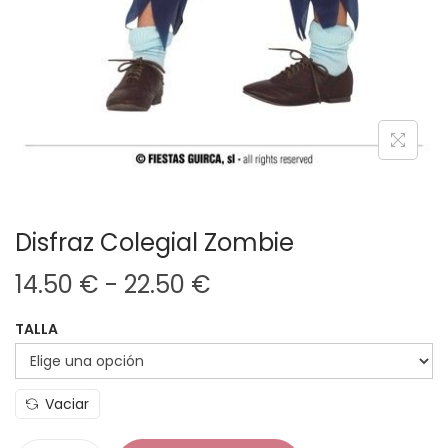
Disfraz Colegial Zombie
R
14.50
€
-
22.50
€
a
TALLA
n
g
o
Vaciar
d