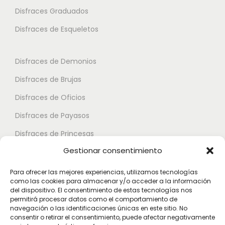
e
e
i
Disfraces Graduados
s
s
a
Disfraces de Esqueletos
s
s
n
e
e
t
p
p
Disfraces de Demonios
e
u
u
Disfraces de Brujas
s
e
e
.
Disfraces de Oficios
d
d
L
e
e
Disfraces de Payasos
a
n
n
Disfraces de Princesas
s
e
e
Gestionar consentimiento
o
Disfraces de Superhéroes
l
l
p
e
e
Para ofrecer las mejores experiencias, utilizamos tecnologías
c
como las cookies para almacenar y/o acceder a la información
Disfraces de Zombies
g
g
del dispositivo. El consentimiento de estas tecnologías nos
i
permitirá procesar datos como el comportamiento de
i
i
Disfraces de Feria de Abril
o
navegación o las identificaciones únicas en este sitio. No
r
r
consentir o retirar el consentimiento, puede afectar negativamente
Disfraces de Guateque
n