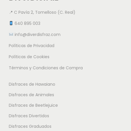
d
.
e
9
a
n
e
9
n
5
📍 C Pavía 2, Tomelloso (C. Real)
n
t
2
5
e
t
e
640 895 003
5
m
€
e
s
.
info@diverdisfraz.com
€
ú
s
.
9
l
Políticas de Privacidad
.
L
5
t
L
a
Políticas de Cookies
i
a
s
€
Términos y Condiciones de Compra
p
s
o
h
l
o
p
a
Disfraces de Hawaiano
e
p
c
s
s
Disfraces de Animales
c
i
t
v
i
o
Disfraces de Beetlejuice
a
a
o
n
2
Disfraces Divertidos
r
n
e
8
i
Disfraces Graduados
e
s