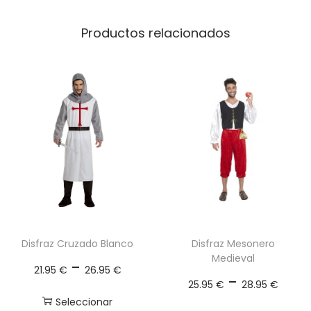
Productos relacionados
Disfraz Cruzado Blanco
Disfraz Mesonero
Medieval
R
-
21.95
€
26.95
€
R
-
a
25.95
€
28.95
€
a
n
Seleccionar