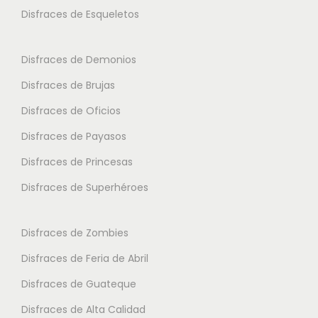
.
a
s
Disfraces de Esqueletos
s
9
n
s
e
5
t
e
p
Disfraces de Demonios
e
p
u
€
Disfraces de Brujas
s
u
e
.
Disfraces de Oficios
e
d
L
d
e
Disfraces de Payasos
a
e
n
Disfraces de Princesas
s
n
e
o
Disfraces de Superhéroes
e
l
p
l
e
c
e
Disfraces de Zombies
g
i
g
i
Disfraces de Feria de Abril
o
i
r
Disfraces de Guateque
n
r
e
e
Disfraces de Alta Calidad
e
n