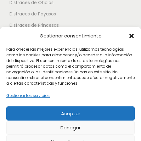
.
Disfraces de Oficios
d
e
L
e
Disfraces de Payasos
n
a
n
e
Disfraces de Princesas
s
e
l
Gestionar consentimiento
o
Disfraces de Superhéroes
l
e
p
e
Para ofrecer las mejores experiencias, utilizamos tecnologías
g
c
como las cookies para almacenar y/o acceder a la información
Disfraces de Zombies
g
i
del dispositivo. El consentimiento de estas tecnologías nos
i
permitirá procesar datos como el comportamiento de
i
Disfraces de Feria de Abril
r
o
navegación o las identificaciones únicas en este sitio. No
r
e
consentir o retirar el consentimiento, puede afectar negativamente
Disfraces de Guateque
n
a ciertas características y funciones.
e
n
e
Disfraces de Alta Calidad
n
l
Gestionar los servicios
s
l
Disfraces de Despedida de Hombres
a
s
a
p
Aceptar
Disfraces de Despedida de Mujeres
e
p
á
p
Denegar
á
g
u
g
i