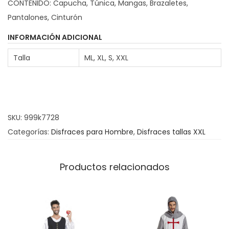
CONTENIDO: Capucha, Túnica, Mangas, Brazaletes,
o
a
Pantalones, Cinturón
s
z
:
B
INFORMACIÓN ADICIONAL
d
u
Talla
ML, XL, S, XXL
e
f
s
ó
d
n
e
A
SKU:
999k7728
2
r
Categorías:
Disfraces para Hombre
,
Disfraces tallas XXL
7
l
.
e
9
q
Productos relacionados
5
u
í
€
n
h
C