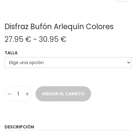
Disfraz Bufón Arlequín Colores
R
27.95
€
-
30.95
€
a
TALLA
n
g
o
d
e
AÑADIR AL CARRITO
p
D
r
i
e
s
c
f
DESCRIPCIÓN
i
r