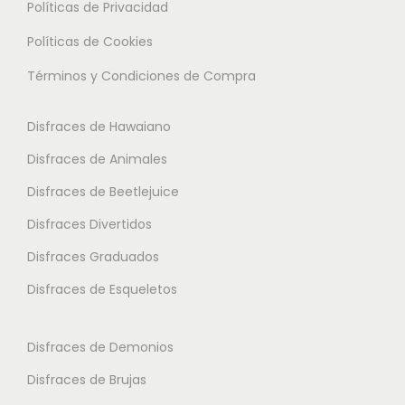
l
Políticas de Privacidad
L
a
t
a
Políticas de Cookies
s
i
s
o
Términos y Condiciones de Compra
p
o
p
l
p
c
Disfraces de Hawaiano
e
c
i
s
Disfraces de Animales
i
o
v
o
Disfraces de Beetlejuice
n
a
n
e
Disfraces Divertidos
r
e
s
i
Disfraces Graduados
s
s
a
Disfraces de Esqueletos
s
e
n
e
p
t
p
Disfraces de Demonios
u
e
u
e
Disfraces de Brujas
s
e
d