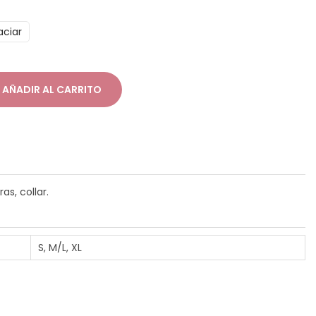
aciar
AÑADIR AL CARRITO
s, collar.
S, M/L, XL