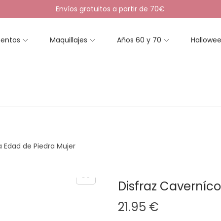
Envíos gratuitos a partir de 70€
entos
Maquillajes
Años 60 y 70
Hallowe
a Edad de Piedra Mujer
Disfraz Caverníco
21.95
€