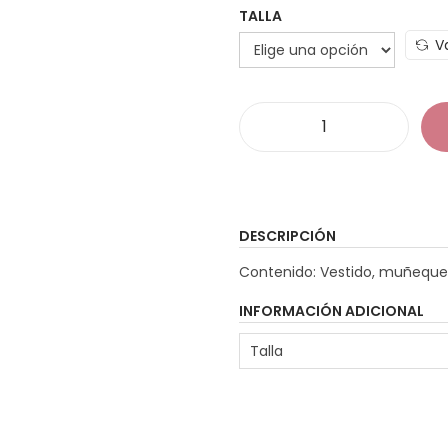
TALLA
V
D
i
s
f
DESCRIPCIÓN
r
Contenido: Vestido, muñequera
a
z
INFORMACIÓN ADICIONAL
C
Talla
a
v
e
r