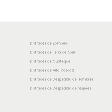
d
d
u
u
c
c
t
t
o
o
t
t
Disfraces de Zombies
i
i
Disfraces de Feria de Abril
e
e
Disfraces de Guateque
n
n
Disfraces de Alta Calidad
e
e
m
m
Disfraces de Despedida de Hombres
ú
ú
Disfraces de Despedida de Mujeres
l
l
t
t
i
i