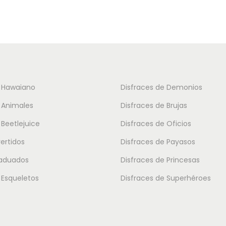
i
d
o
u
s
c
:
t
d
o
e
t
e Hawaiano
Disfraces de Demonios
s
i
 Animales
Disfraces de Brujas
d
e
e
 Beetlejuice
Disfraces de Oficios
n
2
vertidos
Disfraces de Payasos
e
6
m
raduados
Disfraces de Princesas
.
ú
 Esqueletos
Disfraces de Superhéroes
9
l
5
t
i