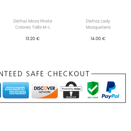
Disfraz Moza Pirata
Disfraz Lady
Colores Talla M-L
Mosquetera
13.20
€
14.00
€
Seleccionar
Seleccionar
opciones
opciones
E
E
s
s
t
t
e
e
p
p
r
r
o
o