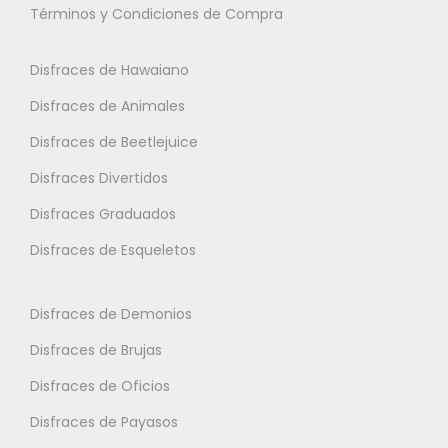
Términos y Condiciones de Compra
p
s
s
l
o
o
Disfraces de Hawaiano
e
p
p
s
Disfraces de Animales
c
c
v
i
i
Disfraces de Beetlejuice
a
o
o
Disfraces Divertidos
r
n
n
i
Disfraces Graduados
e
e
a
s
s
Disfraces de Esqueletos
n
s
s
t
e
e
Disfraces de Demonios
e
p
p
Disfraces de Brujas
s
u
u
.
Disfraces de Oficios
e
e
L
d
d
Disfraces de Payasos
a
e
e