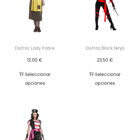
a
n
t
i
d
a
Disfraz Lady Pobre
Disfraz Black Ninja
d
12.00
€
23.50
€
Seleccionar
Seleccionar
opciones
opciones
E
E
s
s
t
t
e
e
p
p
r
r