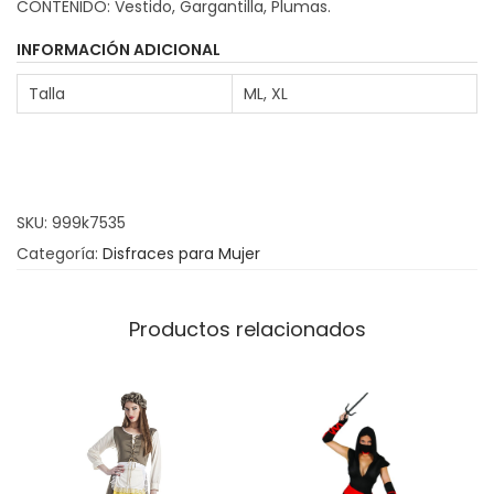
CONTENIDO: Vestido, Gargantilla, Plumas.
a
z
INFORMACIÓN ADICIONAL
C
Talla
ML, XL
a
n
C
a
SKU:
999k7535
n
Categoría:
Disfraces para Mujer
G
l
a
Productos relacionados
m
o
u
r
c