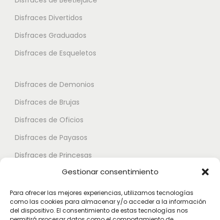
a
o
o
Disfraces Divertidos
r
n
n
i
Disfraces Graduados
e
e
a
s
s
Disfraces de Esqueletos
n
s
s
t
e
e
Disfraces de Demonios
e
p
p
Disfraces de Brujas
s
u
u
.
Disfraces de Oficios
e
e
L
d
d
Disfraces de Payasos
a
e
e
Disfraces de Princesas
s
n
n
Gestionar consentimiento
o
Disfraces de Superhéroes
e
e
p
l
l
Para ofrecer las mejores experiencias, utilizamos tecnologías
c
como las cookies para almacenar y/o acceder a la información
e
e
Disfraces de Zombies
del dispositivo. El consentimiento de estas tecnologías nos
i
g
g
permitirá procesar datos como el comportamiento de