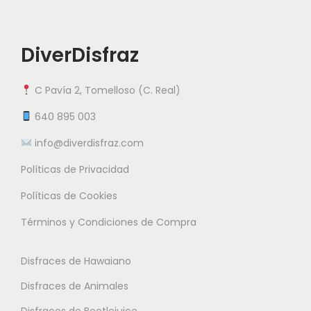
o
a
a
t
r
r
i
DiverDisfraz
i
i
e
a
a
n
C Pavía 2, Tomelloso (C. Real)
n
n
e
t
t
640 895 003
m
e
e
info@diverdisfraz.com
ú
s
s
l
Políticas de Privacidad
.
.
t
L
L
Políticas de Cookies
i
a
a
Términos y Condiciones de Compra
p
s
s
l
o
o
Disfraces de Hawaiano
e
p
p
s
Disfraces de Animales
c
c
v
i
i
Disfraces de Beetlejuice