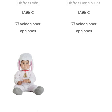
Disfraz León
Disfraz Conejo Gris
17.95
€
17.95
€
Seleccionar
Seleccionar
opciones
opciones
E
E
s
s
t
t
e
e
p
p
r
r
o
o
d
d
u
u
c
c
t
t