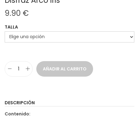
Disfraz Arco Iris
9.90
€
TALLA
AÑADIR AL CARRITO
D
i
s
f
DESCRIPCIÓN
r
Contenido:
a
z
A