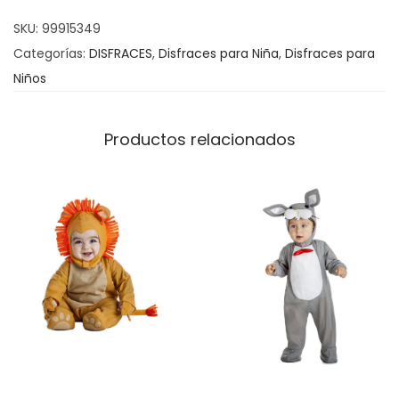
r
SKU:
99915349
c
Categorías:
DISFRACES
,
Disfraces para Niña
,
Disfraces para
o
Niños
I
r
i
Productos relacionados
s
c
a
n
t
i
d
a
d