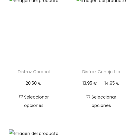
n
t
i
l
S
p
a
n
d
Disfraz Caracol
Disfraz Conejo Lila
e
R
-
20.50
€
13.95
€
14.95
€
x
a
c
n
Seleccionar
Seleccionar
a
g
opciones
opciones
n
o
E
E
t
d
s
s
i
e
t
t