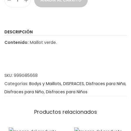
AÑADIR AL CARRITO
M
a
i
l
DESCRIPCIÓN
l
Contenido:
Maillot verde.
o
t
V
e
SKU:
999G85668
r
Categorías:
Bodys y Maillots
,
DISFRACES
,
Disfraces para Niña
,
d
Disfraces para Niño
,
Disfraces para Niños
e
I
n
Productos relacionados
f
a