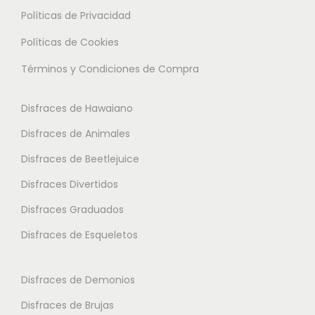
l
Políticas de Privacidad
.
.
t
L
L
Políticas de Cookies
i
a
a
Términos y Condiciones de Compra
p
s
s
l
o
o
Disfraces de Hawaiano
e
p
p
s
Disfraces de Animales
c
c
v
i
i
Disfraces de Beetlejuice
a
o
o
Disfraces Divertidos
r
n
n
i
Disfraces Graduados
e
e
a
s
s
Disfraces de Esqueletos
n
s
s
t
e
e
Disfraces de Demonios
e
p
p
Disfraces de Brujas
s
u
u