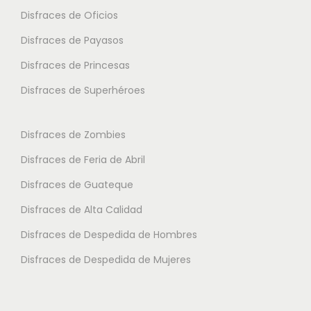
.
Disfraces de Oficios
e
e
L
d
d
Disfraces de Payasos
a
e
e
Disfraces de Princesas
s
n
n
o
Disfraces de Superhéroes
e
e
p
l
l
c
e
e
Disfraces de Zombies
i
g
g
Disfraces de Feria de Abril
o
i
i
Disfraces de Guateque
n
r
r
e
Disfraces de Alta Calidad
e
e
s
n
n
Disfraces de Despedida de Hombres
s
l
l
Disfraces de Despedida de Mujeres
e
a
a
p
p
p
u
á
á