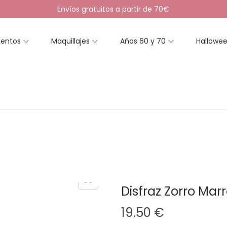
Envíos gratuitos a partir de 70€
entos
Maquillajes
Años 60 y 70
Hallowe
Disfraz Zorro Mar
19.50
€