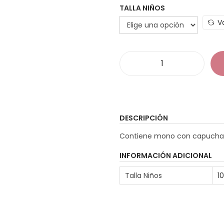
TALLA NIÑOS
V
D
i
s
f
DESCRIPCIÓN
r
Contiene mono con capucha
a
z
INFORMACIÓN ADICIONAL
Z
Talla Niños
1
o
r
r
o