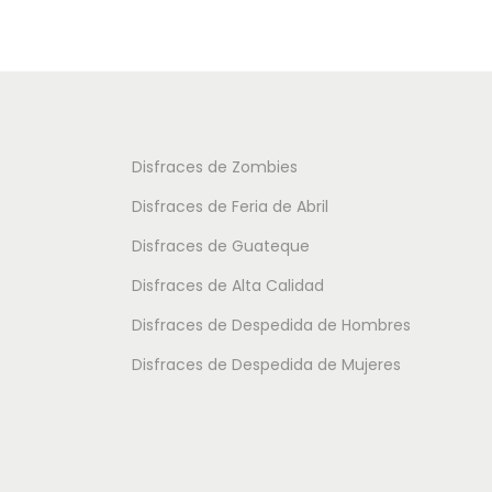
o
u
u
s
c
c
:
t
t
d
o
o
e
t
t
Disfraces de Zombies
s
i
i
Disfraces de Feria de Abril
d
e
e
e
Disfraces de Guateque
n
n
1
Disfraces de Alta Calidad
e
e
5
m
m
Disfraces de Despedida de Hombres
.
ú
ú
Disfraces de Despedida de Mujeres
3
l
l
0
t
t
i
i
€
p
p