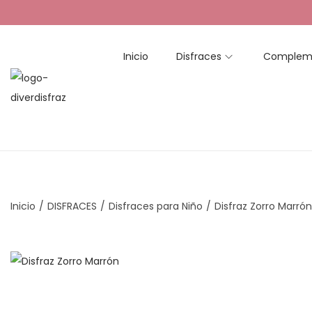
Inicio
Disfraces
Complem
S
S
a
a
l
l
t
t
a
a
r
r
Inicio
/
DISFRACES
/
Disfraces para Niño
/
Disfraz Zorro Marrón
a
a
l
l
a
c
n
o
a
n
v
t