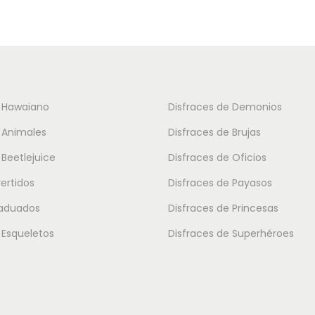
u
c
t
o
t
e Hawaiano
Disfraces de Demonios
i
 Animales
Disfraces de Brujas
e
 Beetlejuice
Disfraces de Oficios
n
vertidos
Disfraces de Payasos
e
m
raduados
Disfraces de Princesas
ú
 Esqueletos
Disfraces de Superhéroes
l
t
i
p