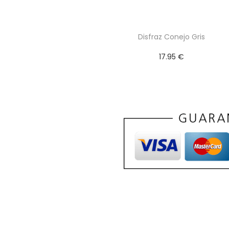
Disfraz Conejo Gris
17.95
€
Seleccionar
opciones
E
s
t
e
p
r
o
d