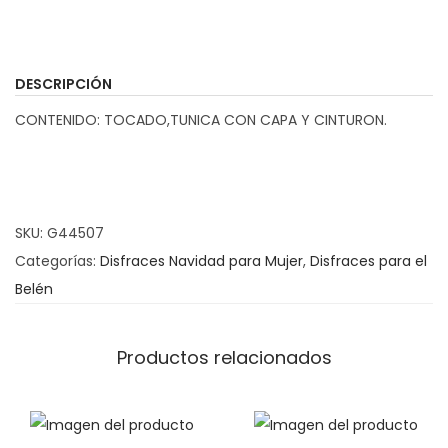
i
s
f
DESCRIPCIÓN
r
CONTENIDO: TOCADO,TUNICA CON CAPA Y CINTURON.
a
z
V
i
SKU:
G44507
r
Categorías:
Disfraces Navidad para Mujer
,
Disfraces para el
g
Belén
e
n
M
Productos relacionados
a
r
í