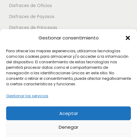
.
Disfraces de Oficios
e
e
L
d
d
Disfraces de Payasos
a
e
e
Disfraces de Princesas
s
n
n
Gestionar consentimiento
o
Disfraces de Superhéroes
e
e
p
l
l
Para ofrecer las mejores experiencias, utilizamos tecnologías
c
como las cookies para almacenar y/o acceder a la información
e
e
Disfraces de Zombies
del dispositivo. El consentimiento de estas tecnologías nos
i
g
g
permitirá procesar datos como el comportamiento de
Disfraces de Feria de Abril
o
navegación o las identificaciones únicas en este sitio. No
i
i
consentir o retirar el consentimiento, puede afectar negativamente
Disfraces de Guateque
n
r
r
a ciertas características y funciones.
e
Disfraces de Alta Calidad
e
e
Gestionar los servicios
s
n
n
Disfraces de Despedida de Hombres
s
l
l
Aceptar
Disfraces de Despedida de Mujeres
e
a
a
p
p
p
Denegar
u
á
á