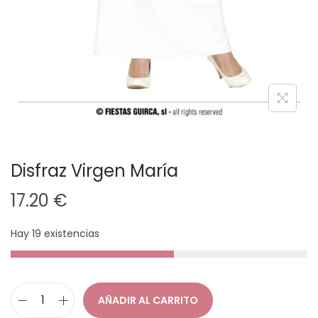
Disfraz Virgen María
17.20
€
Hay 19 existencias
AÑADIR AL CARRITO
D