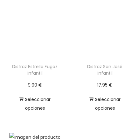
a
c
a
n
t
i
d
a
Disfraz Estrella Fugaz
Disfraz San José
Infantil
Infantil
d
9.90
€
17.95
€
Seleccionar
Seleccionar
opciones
opciones
E
E
s
s
t
t