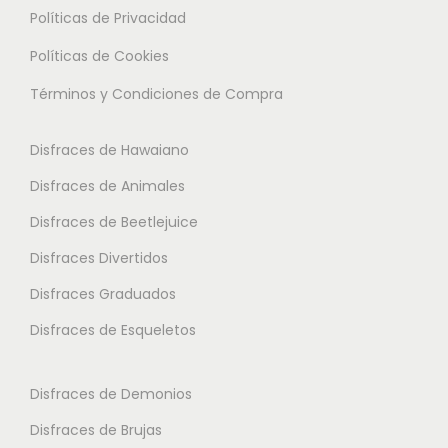
l
Políticas de Privacidad
.
.
t
L
L
Políticas de Cookies
i
a
a
Términos y Condiciones de Compra
p
s
s
l
o
o
Disfraces de Hawaiano
e
p
p
s
Disfraces de Animales
c
c
v
i
i
Disfraces de Beetlejuice
a
o
o
Disfraces Divertidos
r
n
n
i
Disfraces Graduados
e
e
a
s
s
Disfraces de Esqueletos
n
s
s
t
e
e
Disfraces de Demonios
e
p
p
Disfraces de Brujas
s
u
u