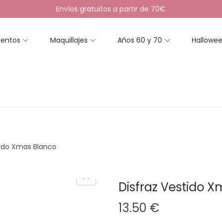
Envíos gratuitos a partir de 70€
entos
Maquillajes
Años 60 y 70
Hallowe
tido Xmas Blanco
Disfraz Vestido 
13.50
€