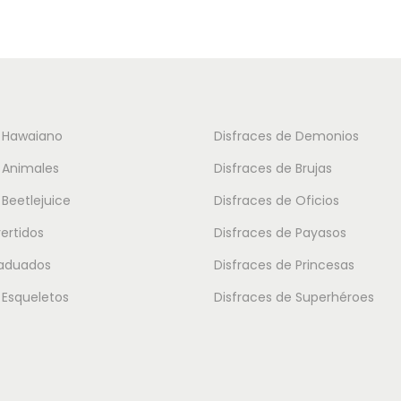
u
c
t
o
t
e Hawaiano
Disfraces de Demonios
i
 Animales
Disfraces de Brujas
e
 Beetlejuice
Disfraces de Oficios
n
vertidos
Disfraces de Payasos
e
m
raduados
Disfraces de Princesas
ú
 Esqueletos
Disfraces de Superhéroes
l
t
i
p