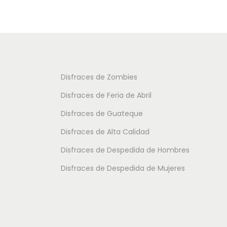
u
u
c
c
t
t
o
o
t
t
Disfraces de Zombies
i
i
Disfraces de Feria de Abril
e
e
Disfraces de Guateque
n
n
Disfraces de Alta Calidad
e
e
m
m
Disfraces de Despedida de Hombres
ú
ú
Disfraces de Despedida de Mujeres
l
l
t
t
i
i
p
p