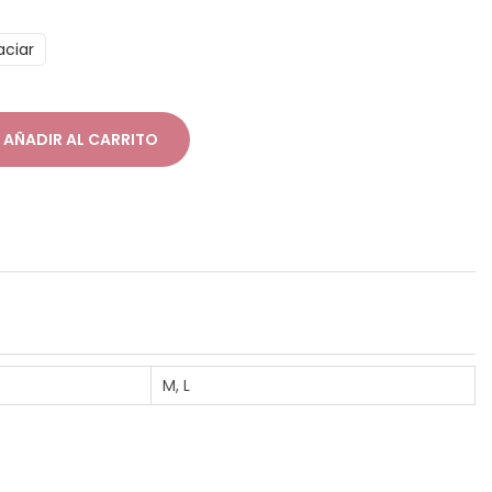
aciar
AÑADIR AL CARRITO
M, L