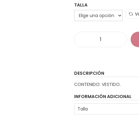
TALLA
V
D
i
s
f
DESCRIPCIÓN
r
CONTENIDO: VESTIDO.
a
z
INFORMACIÓN ADICIONAL
V
Talla
e
s
t
i