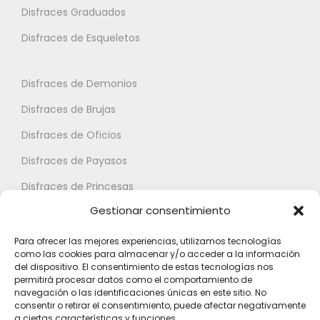
i
Disfraces Graduados
e
e
a
s
s
Disfraces de Esqueletos
n
s
s
t
e
e
Disfraces de Demonios
e
p
p
Disfraces de Brujas
s
u
u
.
Disfraces de Oficios
e
e
L
d
d
Disfraces de Payasos
a
e
e
Disfraces de Princesas
s
n
n
Gestionar consentimiento
o
Disfraces de Superhéroes
e
e
p
l
l
Para ofrecer las mejores experiencias, utilizamos tecnologías
c
como las cookies para almacenar y/o acceder a la información
e
e
Disfraces de Zombies
del dispositivo. El consentimiento de estas tecnologías nos
i
g
g
permitirá procesar datos como el comportamiento de
Disfraces de Feria de Abril
o
navegación o las identificaciones únicas en este sitio. No
i
i
consentir o retirar el consentimiento, puede afectar negativamente
Disfraces de Guateque
n
r
r
a ciertas características y funciones.