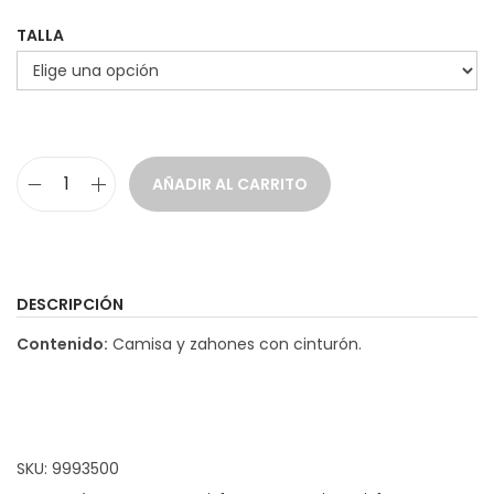
TALLA
AÑADIR AL CARRITO
D
i
s
f
DESCRIPCIÓN
r
Contenido:
Camisa y zahones con cinturón.
a
z
V
a
SKU:
9993500
q