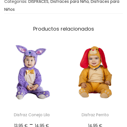
Categorías:
DISFRACES
,
Disfraces para Niña
,
Disfraces para
u
Niños
e
r
a
Productos relacionados
c
a
n
t
i
d
a
d
Disfraz Conejo Lila
Disfraz Perrito
R
-
13.95
€
14.95
€
14.95
€