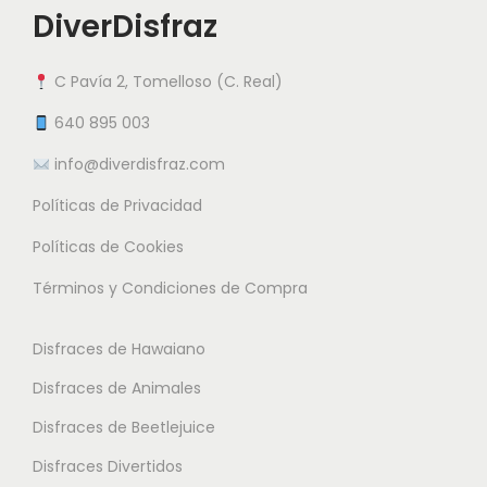
4
i
DiverDisfraz
i
i
.
e
a
a
9
n
C Pavía 2, Tomelloso (C. Real)
n
n
5
e
t
t
640 895 003
m
e
e
info@diverdisfraz.com
€
ú
s
s
l
Políticas de Privacidad
.
.
t
L
L
Políticas de Cookies
i
a
a
Términos y Condiciones de Compra
p
s
s
l
o
o
Disfraces de Hawaiano
e
p
p
s
Disfraces de Animales
c
c
v
i
i
Disfraces de Beetlejuice
a
o
o
Disfraces Divertidos
r
n
n