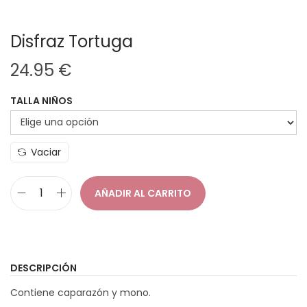
Disfraz Tortuga
24.95
€
TALLA NIÑOS
Vaciar
AÑADIR AL CARRITO
D
i
s
f
DESCRIPCIÓN
r
Contiene caparazón y mono.
a