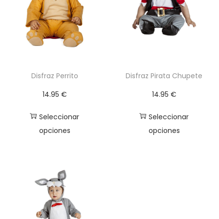
Disfraz Perrito
Disfraz Pirata Chupete
14.95
€
14.95
€
Seleccionar
Seleccionar
opciones
opciones
E
E
s
s
t
t
e
e
p
p
r
r