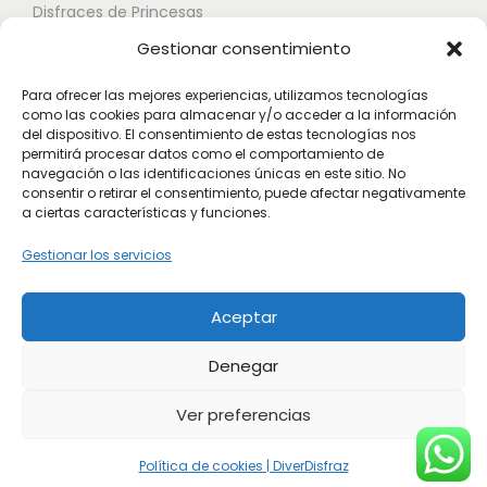
Disfraces de Princesas
s
n
n
Gestionar consentimiento
o
Disfraces de Superhéroes
e
e
p
l
l
Para ofrecer las mejores experiencias, utilizamos tecnologías
c
como las cookies para almacenar y/o acceder a la información
e
e
Disfraces de Zombies
del dispositivo. El consentimiento de estas tecnologías nos
i
g
g
permitirá procesar datos como el comportamiento de
Disfraces de Feria de Abril
o
navegación o las identificaciones únicas en este sitio. No
i
i
consentir o retirar el consentimiento, puede afectar negativamente
Disfraces de Guateque
n
r
r
a ciertas características y funciones.
e
Disfraces de Alta Calidad
e
e
Gestionar los servicios
s
n
n
Disfraces de Despedida de Hombres
s
l
l
Aceptar
Disfraces de Despedida de Mujeres
e
a
a
p
p
p
Denegar
u
á
á
Ver preferencias
e
g
g
d
i
i
Política de cookies | DiverDisfraz
© 2026 DiverDisfraz. Todos los derechos reservados.
e
n
n