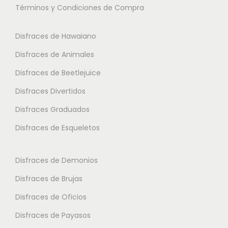
Términos y Condiciones de Compra
p
s
s
l
o
o
Disfraces de Hawaiano
e
p
p
s
Disfraces de Animales
c
c
v
i
i
Disfraces de Beetlejuice
a
o
o
Disfraces Divertidos
r
n
n
i
Disfraces Graduados
e
e
a
s
s
Disfraces de Esqueletos
n
s
s
t
e
e
Disfraces de Demonios
e
p
p
Disfraces de Brujas
s
u
u
.
Disfraces de Oficios
e
e
L
d
d
Disfraces de Payasos
a
e
e