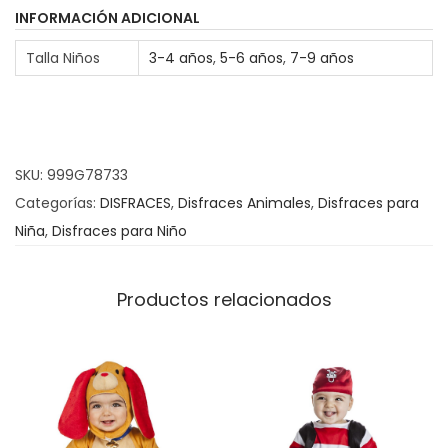
z
INFORMACIÓN ADICIONAL
T
Talla Niños
3-4 años
,
5-6 años
,
7-9 años
o
r
t
u
SKU:
999G78733
g
Categorías:
DISFRACES
,
Disfraces Animales
,
Disfraces para
a
Niña
,
Disfraces para Niño
c
a
n
Productos relacionados
t
i
d
a
d