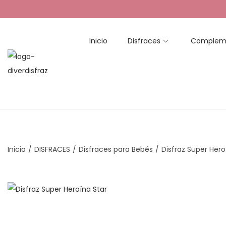
Inicio
Disfraces
Complem
S
S
a
a
l
l
t
t
a
a
r
r
Inicio
/
DISFRACES
/
Disfraces para Bebés
/
Disfraz Super Hero
a
a
l
l
a
c
n
o
a
n
v
t