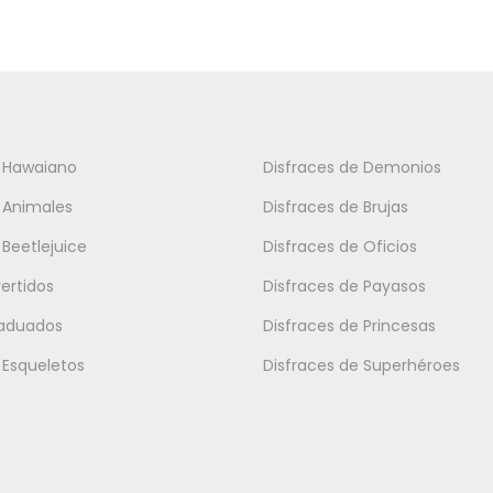
u
c
t
o
t
e Hawaiano
Disfraces de Demonios
i
 Animales
Disfraces de Brujas
e
 Beetlejuice
Disfraces de Oficios
n
vertidos
Disfraces de Payasos
e
m
raduados
Disfraces de Princesas
ú
 Esqueletos
Disfraces de Superhéroes
l
t
i
p