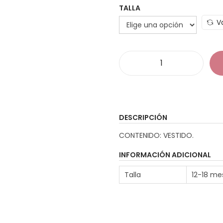
TALLA
V
D
i
s
f
DESCRIPCIÓN
r
CONTENIDO: VESTIDO.
a
z
INFORMACIÓN ADICIONAL
S
Talla
12-18 me
u
p
e
r