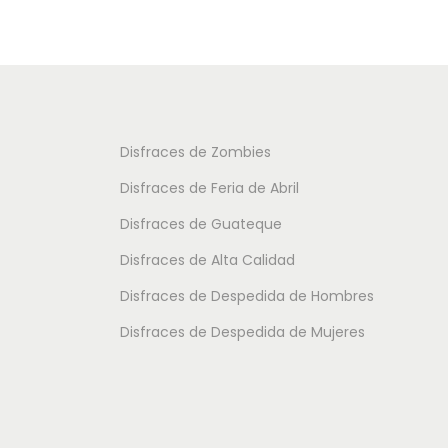
u
u
c
c
t
t
o
o
t
t
Disfraces de Zombies
i
i
Disfraces de Feria de Abril
e
e
Disfraces de Guateque
n
n
Disfraces de Alta Calidad
e
e
m
m
Disfraces de Despedida de Hombres
ú
ú
Disfraces de Despedida de Mujeres
l
l
t
t
i
i
p
p