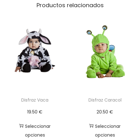
Productos relacionados
H
o
m
b
r
e
c
a
n
t
i
Disfraz Vaca
Disfraz Caracol
d
19.50
€
20.50
€
a
d
Seleccionar
Seleccionar
opciones
opciones