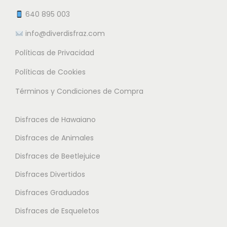
e
t
t
640 895 003
m
e
e
info@diverdisfraz.com
ú
s
s
l
Políticas de Privacidad
.
.
t
L
L
Políticas de Cookies
i
a
a
Términos y Condiciones de Compra
p
s
s
l
o
o
Disfraces de Hawaiano
e
p
p
s
Disfraces de Animales
c
c
v
i
i
Disfraces de Beetlejuice
a
o
o
Disfraces Divertidos
r
n
n
i
Disfraces Graduados
e
e
a
s
s
Disfraces de Esqueletos
n
s
s