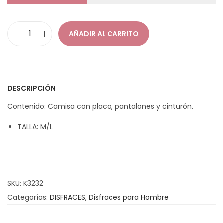
a
i
c
d
AÑADIR AL CARRITO
D
i
o
i
ó
s
n
f
DESCRIPCIÓN
r
Contenido: Camisa con placa, pantalones y cinturón.
a
z
TALLA: M/L
S
h
e
r
SKU:
K3232
i
Categorías:
DISFRACES
,
Disfraces para Hombre
f
f