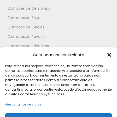
t
e
e
Disfraces de Demonios
e
p
p
Disfraces de Brujas
s
u
u
.
Disfraces de Oficios
e
e
L
d
d
Disfraces de Payasos
a
e
e
Disfraces de Princesas
s
n
n
Gestionar consentimiento
o
Disfraces de Superhéroes
e
e
p
l
l
Para ofrecer las mejores experiencias, utilizamos tecnologías
c
como las cookies para almacenar y/o acceder a la información
e
e
Disfraces de Zombies
del dispositivo. El consentimiento de estas tecnologías nos
i
g
g
permitirá procesar datos como el comportamiento de
Disfraces de Feria de Abril
o
navegación o las identificaciones únicas en este sitio. No
i
i
consentir o retirar el consentimiento, puede afectar negativamente
Disfraces de Guateque
n
r
r
a ciertas características y funciones.
e
Disfraces de Alta Calidad
e
e
Gestionar los servicios
s
n
n
Disfraces de Despedida de Hombres
s
l
l