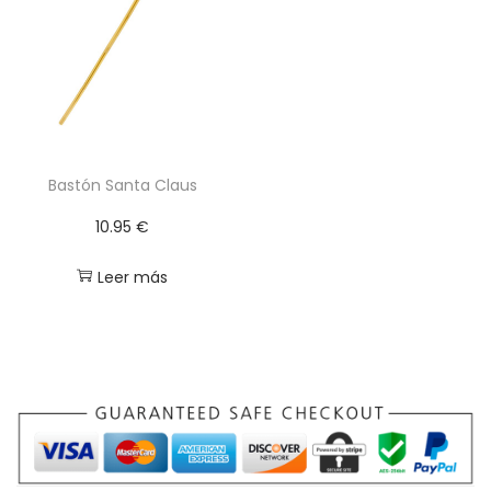
a
n
t
i
d
a
Bastón Santa Claus
d
10.95
€
Leer más