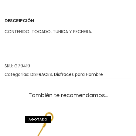
s
f
DESCRIPCIÓN
r
CONTENIDO: TOCADO, TUNICA Y PECHERA.
a
z
S
a
SKU:
G79419
n
Categorías:
DISFRACES
,
Disfraces para Hombre
N
i
c
También te recomendamos…
o
l
á
s
c