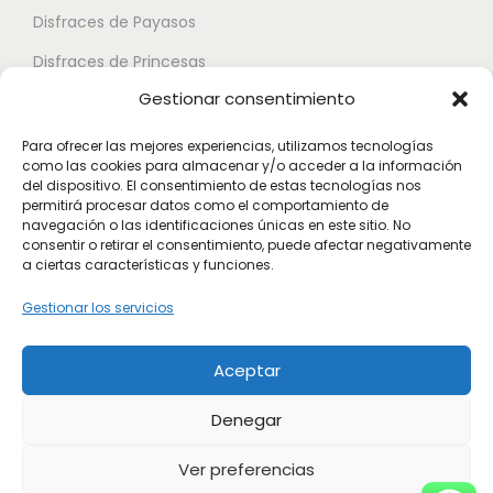
s
t
s
Disfraces de Payasos
e
e
e
Disfraces de Princesas
p
s
p
u
.
u
Gestionar consentimiento
Disfraces de Superhéroes
e
L
e
Para ofrecer las mejores experiencias, utilizamos tecnologías
d
a
d
como las cookies para almacenar y/o acceder a la información
Disfraces de Zombies
del dispositivo. El consentimiento de estas tecnologías nos
e
s
e
permitirá procesar datos como el comportamiento de
Disfraces de Feria de Abril
n
o
n
navegación o las identificaciones únicas en este sitio. No
consentir o retirar el consentimiento, puede afectar negativamente
Disfraces de Guateque
e
p
e
a ciertas características y funciones.
l
c
l
Disfraces de Alta Calidad
Gestionar los servicios
e
i
e
Disfraces de Despedida de Hombres
g
o
g
Aceptar
Disfraces de Despedida de Mujeres
i
n
i
r
e
r
Denegar
e
s
e
n
s
n
Ver preferencias