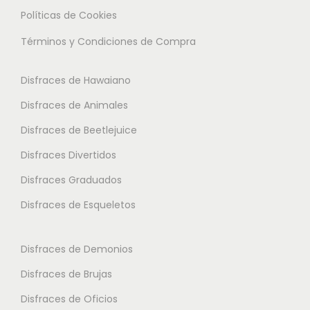
n
e
n
Políticas de Cookies
t
m
t
Términos y Condiciones de Compra
e
ú
e
s
l
s
Disfraces de Hawaiano
.
t
.
L
i
L
Disfraces de Animales
a
p
a
Disfraces de Beetlejuice
s
l
s
Disfraces Divertidos
o
e
o
p
s
p
Disfraces Graduados
c
v
c
Disfraces de Esqueletos
i
a
i
o
r
o
Disfraces de Demonios
n
i
n
Disfraces de Brujas
e
a
e
s
n
s
Disfraces de Oficios