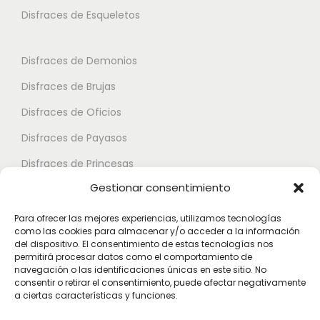
a
s
s
Disfraces de Esqueletos
n
s
s
t
e
e
Disfraces de Demonios
e
p
p
Disfraces de Brujas
s
u
u
.
Disfraces de Oficios
e
e
L
d
d
Disfraces de Payasos
a
e
e
Disfraces de Princesas
s
n
n
Gestionar consentimiento
o
Disfraces de Superhéroes
e
e
p
l
l
Para ofrecer las mejores experiencias, utilizamos tecnologías
c
como las cookies para almacenar y/o acceder a la información
e
e
Disfraces de Zombies
del dispositivo. El consentimiento de estas tecnologías nos
i
g
g
permitirá procesar datos como el comportamiento de
Disfraces de Feria de Abril
o
navegación o las identificaciones únicas en este sitio. No
i
i
consentir o retirar el consentimiento, puede afectar negativamente
Disfraces de Guateque
n
r
r
a ciertas características y funciones.
e
Disfraces de Alta Calidad
e
e