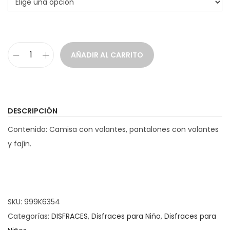
a
i
c
d
i
o
AÑADIR AL CARRITO
ó
D
n
i
s
f
DESCRIPCIÓN
r
Contenido: Camisa con volantes, pantalones con volantes
a
y fajín.
z
R
u
m
SKU:
999K6354
b
Categorías:
DISFRACES
,
Disfraces para Niño
,
Disfraces para
e