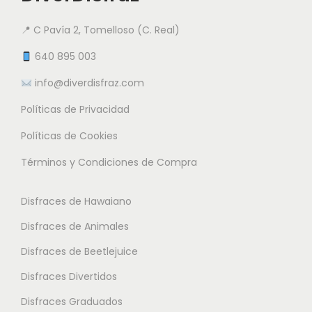
.
e
a
a
9
n
📍 C Pavía 2, Tomelloso (C. Real)
n
n
5
e
t
t
640 895 003
m
e
e
info@diverdisfraz.com
€
ú
s
s
l
Políticas de Privacidad
.
.
t
L
L
Políticas de Cookies
i
a
a
Términos y Condiciones de Compra
p
s
s
l
o
o
Disfraces de Hawaiano
e
p
p
s
Disfraces de Animales
c
c
v
i
i
Disfraces de Beetlejuice
a
o
o
Disfraces Divertidos
r
n
n
i
Disfraces Graduados
e
e