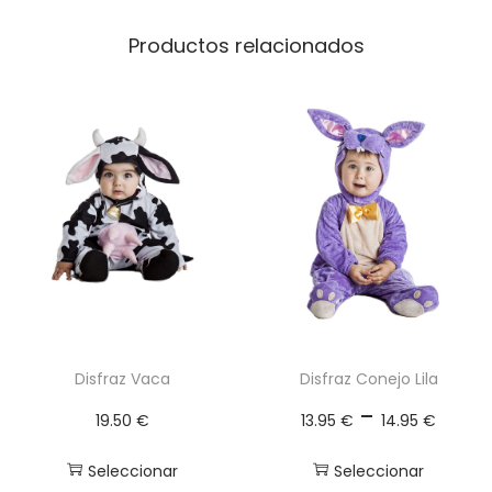
d
Productos relacionados
a
G
r
a
n
a
t
e
c
a
n
Disfraz Vaca
Disfraz Conejo Lila
t
R
-
i
19.50
€
13.95
€
14.95
€
a
d
n
Seleccionar
Seleccionar
a