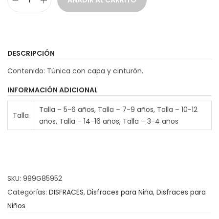
AÑADIR AL CARRITO
D
i
s
f
DESCRIPCIÓN
r
Contenido: Túnica con capa y cinturón.
a
z
INFORMACIÓN ADICIONAL
R
Talla – 5-6 años, Talla – 7-9 años, Talla – 10-12
Talla
o
años, Talla – 14-16 años, Talla – 3-4 años
m
a
n
a
SKU:
999G85952
B
Categorías:
DISFRACES
,
Disfraces para Niña
,
Disfraces para
a
Niños
n