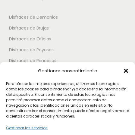
n
s
s
t
e
e
Disfraces de Demonios
e
p
p
Disfraces de Brujas
s
u
u
.
Disfraces de Oficios
e
e
L
d
d
Disfraces de Payasos
a
e
e
Disfraces de Princesas
s
n
n
Gestionar consentimiento
o
Disfraces de Superhéroes
e
e
p
l
l
Para ofrecer las mejores experiencias, utilizamos tecnologías
c
como las cookies para almacenar y/o acceder a la información
e
e
Disfraces de Zombies
del dispositivo. El consentimiento de estas tecnologías nos
i
g
g
permitirá procesar datos como el comportamiento de
Disfraces de Feria de Abril
o
navegación o las identificaciones únicas en este sitio. No
i
i
consentir o retirar el consentimiento, puede afectar negativamente
Disfraces de Guateque
n
r
r
a ciertas características y funciones.
e
Disfraces de Alta Calidad
e
e
Gestionar los servicios
s
n
n
Disfraces de Despedida de Hombres