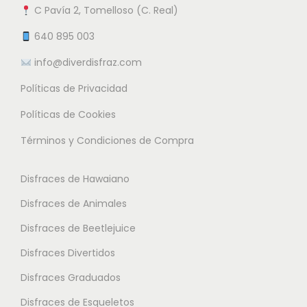
9
n
C Pavía 2, Tomelloso (C. Real)
n
n
5
e
t
t
640 895 003
m
e
e
info@diverdisfraz.com
€
ú
s
s
l
Políticas de Privacidad
.
.
t
L
L
Políticas de Cookies
i
a
a
Términos y Condiciones de Compra
p
s
s
l
o
o
Disfraces de Hawaiano
e
p
p
s
Disfraces de Animales
c
c
v
i
i
Disfraces de Beetlejuice
a
o
o
Disfraces Divertidos
r
n
n
i
Disfraces Graduados
e
e
a
s
s
Disfraces de Esqueletos