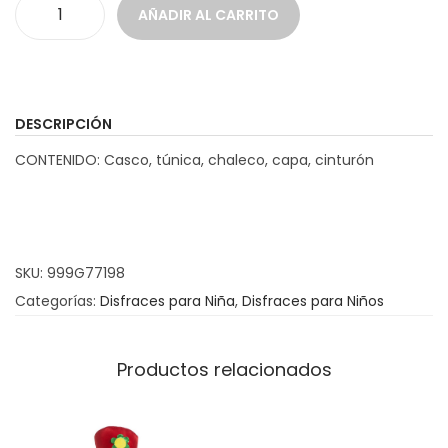
AÑADIR AL CARRITO
D
i
s
f
DESCRIPCIÓN
r
CONTENIDO: Casco, túnica, chaleco, capa, cinturón
a
z
R
o
SKU:
999G77198
m
Categorías:
Disfraces para Niña
,
Disfraces para Niños
a
n
a
Productos relacionados
c
a
n