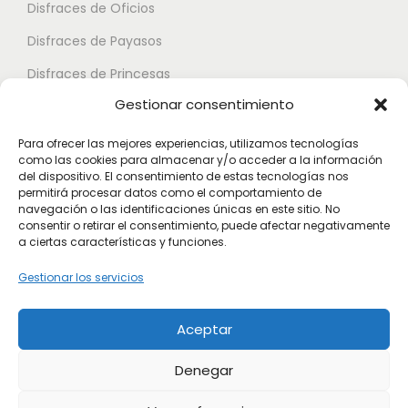
.
Disfraces de Oficios
e
e
L
d
d
Disfraces de Payasos
a
e
e
Disfraces de Princesas
s
n
n
Gestionar consentimiento
o
Disfraces de Superhéroes
e
e
p
l
l
Para ofrecer las mejores experiencias, utilizamos tecnologías
c
como las cookies para almacenar y/o acceder a la información
e
e
Disfraces de Zombies
del dispositivo. El consentimiento de estas tecnologías nos
i
g
g
permitirá procesar datos como el comportamiento de
Disfraces de Feria de Abril
o
navegación o las identificaciones únicas en este sitio. No
i
i
consentir o retirar el consentimiento, puede afectar negativamente
Disfraces de Guateque
n
r
r
a ciertas características y funciones.
e
Disfraces de Alta Calidad
e
e
Gestionar los servicios
s
n
n
Disfraces de Despedida de Hombres
s
l
l
Aceptar
Disfraces de Despedida de Mujeres
e
a
a
p
p
p
Denegar
u
á
á