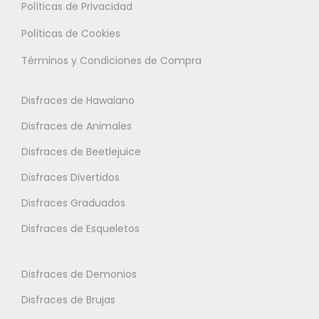
l
Políticas de Privacidad
.
.
t
L
L
Políticas de Cookies
i
a
a
Términos y Condiciones de Compra
p
s
s
l
o
o
Disfraces de Hawaiano
e
p
p
s
Disfraces de Animales
c
c
v
i
i
Disfraces de Beetlejuice
a
o
o
Disfraces Divertidos
r
n
n
i
Disfraces Graduados
e
e
a
s
s
Disfraces de Esqueletos
n
s
s
t
e
e
Disfraces de Demonios
e
p
p
Disfraces de Brujas
s
u
u