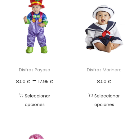
t
i
d
a
d
Disfraz Payaso
Disfraz Marinero
R
-
8.00
€
17.95
€
8.00
€
a
n
Seleccionar
Seleccionar
g
opciones
opciones
o
E
E
d
s
s
e
t
t