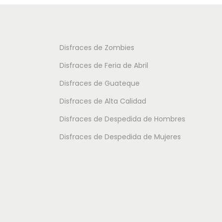
t
t
o
o
t
t
Disfraces de Zombies
i
i
Disfraces de Feria de Abril
e
e
Disfraces de Guateque
n
n
Disfraces de Alta Calidad
e
e
m
m
Disfraces de Despedida de Hombres
ú
ú
Disfraces de Despedida de Mujeres
l
l
t
t
i
i
p
p
l
l
e
e