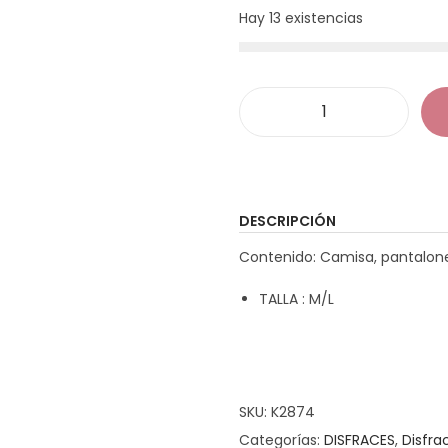
Hay 13 existencias
D
i
s
f
DESCRIPCIÓN
r
Contenido: Camisa, pantalone
a
z
TALLA : M/L
R
o
b
i
SKU:
K2874
n
Categorías:
DISFRACES
,
Disfra