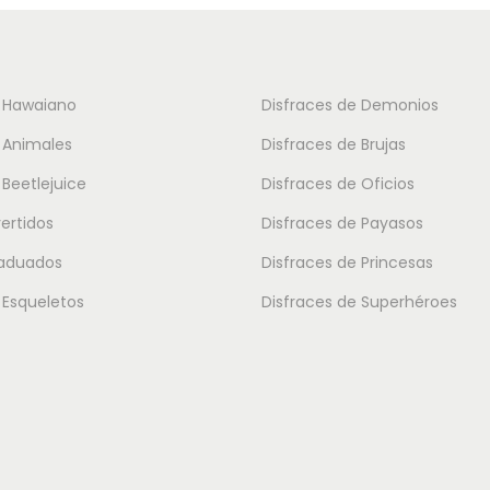
t
o
t
e Hawaiano
Disfraces de Demonios
i
 Animales
Disfraces de Brujas
e
 Beetlejuice
Disfraces de Oficios
n
vertidos
Disfraces de Payasos
e
m
raduados
Disfraces de Princesas
ú
 Esqueletos
Disfraces de Superhéroes
l
t
i
p
l
e