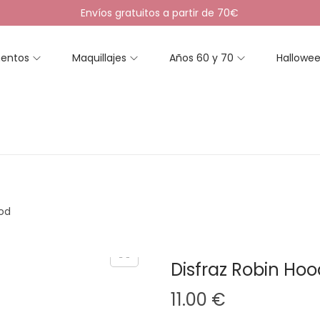
Envíos gratuitos a partir de 70€
entos
Maquillajes
Años 60 y 70
Hallowe
ood
Disfraz Robin Hoo
11.00
€