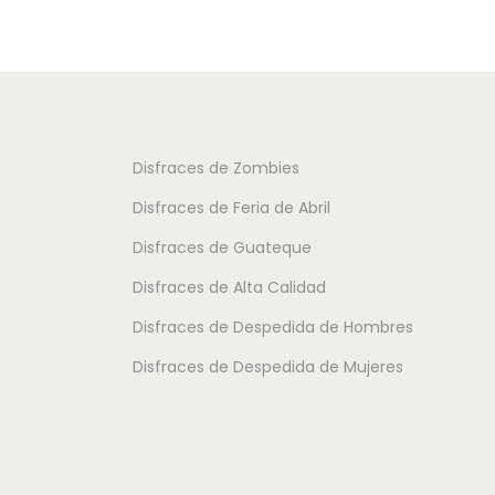
u
u
c
c
t
t
o
o
t
t
Disfraces de Zombies
i
i
Disfraces de Feria de Abril
e
e
Disfraces de Guateque
n
n
Disfraces de Alta Calidad
e
e
m
m
Disfraces de Despedida de Hombres
ú
ú
Disfraces de Despedida de Mujeres
l
l
t
t
i
i
p
p