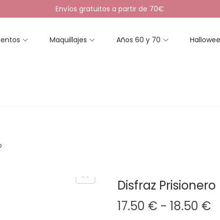
Envíos gratuitos a partir de 70€
entos
Maquillajes
Años 60 y 70
Hallowe
o
Disfraz Prisionero
R
17.50
€
-
18.50
€
a