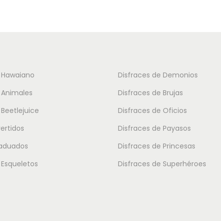
u
c
t
o
t
e Hawaiano
Disfraces de Demonios
i
 Animales
Disfraces de Brujas
e
 Beetlejuice
Disfraces de Oficios
n
vertidos
Disfraces de Payasos
e
m
raduados
Disfraces de Princesas
ú
 Esqueletos
Disfraces de Superhéroes
l
t
i
p