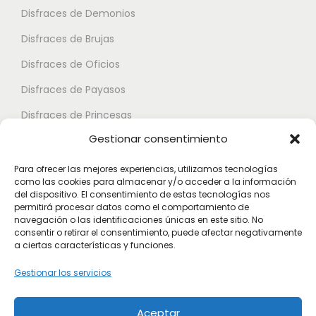
t
e
Disfraces de Demonios
e
p
Disfraces de Brujas
s
u
.
Disfraces de Oficios
e
L
d
Disfraces de Payasos
a
e
Disfraces de Princesas
s
n
Gestionar consentimiento
o
Disfraces de Superhéroes
e
p
l
Para ofrecer las mejores experiencias, utilizamos tecnologías
c
como las cookies para almacenar y/o acceder a la información
e
Disfraces de Zombies
del dispositivo. El consentimiento de estas tecnologías nos
i
g
permitirá procesar datos como el comportamiento de
Disfraces de Feria de Abril
o
navegación o las identificaciones únicas en este sitio. No
i
consentir o retirar el consentimiento, puede afectar negativamente
Disfraces de Guateque
n
r
a ciertas características y funciones.
e
Disfraces de Alta Calidad
e
Gestionar los servicios
s
n
Disfraces de Despedida de Hombres
s
l
Aceptar
Disfraces de Despedida de Mujeres