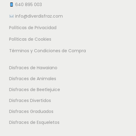
e
t
640 895 003
m
e
info@diverdisfraz.com
ú
s
l
Políticas de Privacidad
.
t
L
Políticas de Cookies
i
a
Términos y Condiciones de Compra
p
s
l
o
Disfraces de Hawaiano
e
p
s
Disfraces de Animales
c
v
i
Disfraces de Beetlejuice
a
o
Disfraces Divertidos
r
n
i
Disfraces Graduados
e
a
s
Disfraces de Esqueletos
n
s