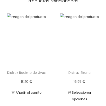
Productos relacionados
e
H
i
e
l
o
c
a
n
t
i
Disfraz Racimo de Uvas
Disfraz Sirena
d
13.20
€
16.95
€
a
d
Añadir al carrito
Seleccionar
opciones