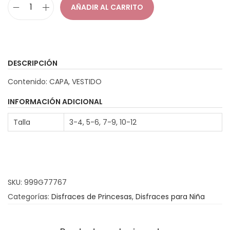
AÑADIR AL CARRITO
D
i
s
f
DESCRIPCIÓN
r
Contenido: CAPA, VESTIDO
a
z
INFORMACIÓN ADICIONAL
P
Talla
3-4, 5-6, 7-9, 10-12
r
i
n
c
SKU:
999G77767
e
Categorías:
Disfraces de Princesas
,
Disfraces para Niña
s
a
d