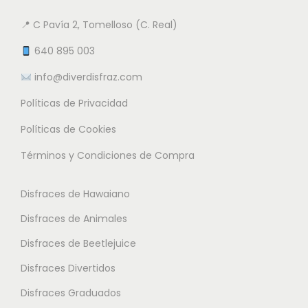
e
5
a
n
n
📍 C Pavía 2, Tomelloso (C. Real)
n
t
e
€
t
e
640 895 003
m
e
s
info@diverdisfraz.com
ú
s
.
l
Políticas de Privacidad
.
L
t
L
a
Políticas de Cookies
i
a
s
Términos y Condiciones de Compra
p
s
o
l
o
p
Disfraces de Hawaiano
e
p
c
s
Disfraces de Animales
c
i
v
i
o
Disfraces de Beetlejuice
a
o
n
Disfraces Divertidos
r
n
e
i
Disfraces Graduados
e
s