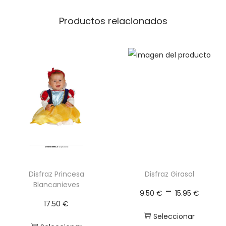
í
a
Productos relacionados
c
a
n
t
i
d
a
d
Disfraz Princesa
Disfraz Girasol
Blancanieves
R
-
9.50
€
15.95
€
a
17.50
€
n
Seleccionar