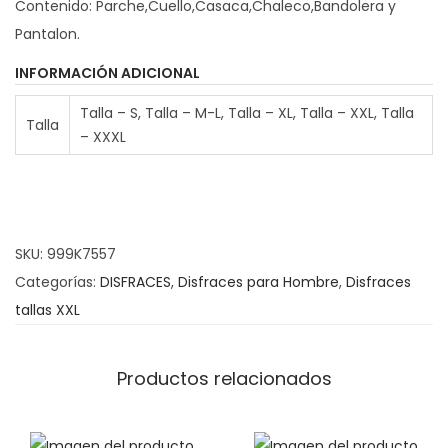
Contenido: Parche,Cuello,Casaca,Chaleco,Bandolera y
o
a
Pantalon.
s
z
:
P
INFORMACIÓN ADICIONAL
d
i
Talla – S, Talla – M-L, Talla – XL, Talla – XXL, Talla
e
Talla
r
– XXXL
s
a
d
t
e
a
3
C
SKU:
999K7557
1
a
Categorías:
DISFRACES
,
Disfraces para Hombre
,
Disfraces
.
p
tallas XXL
9
i
5
t
Productos relacionados
á
€
n
h
H