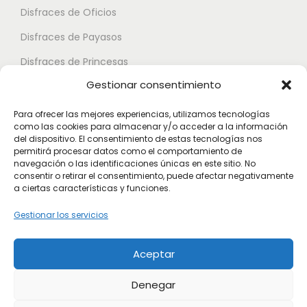
.
Disfraces de Oficios
e
e
L
d
d
Disfraces de Payasos
a
e
e
Disfraces de Princesas
s
n
n
Gestionar consentimiento
o
Disfraces de Superhéroes
e
e
p
l
l
Para ofrecer las mejores experiencias, utilizamos tecnologías
c
como las cookies para almacenar y/o acceder a la información
e
e
Disfraces de Zombies
del dispositivo. El consentimiento de estas tecnologías nos
i
g
g
permitirá procesar datos como el comportamiento de
Disfraces de Feria de Abril
o
navegación o las identificaciones únicas en este sitio. No
i
i
consentir o retirar el consentimiento, puede afectar negativamente
Disfraces de Guateque
n
r
r
a ciertas características y funciones.
e
Disfraces de Alta Calidad
e
e
Gestionar los servicios
s
n
n
Disfraces de Despedida de Hombres
s
l
l
Aceptar
Disfraces de Despedida de Mujeres
e
a
a
p
p
p
Denegar
u
á
á