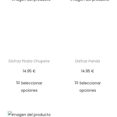
a
o
s
o
t
k
a
c
3
a
5
n
.
t
9
i
Disfraz Pirata Chupete
5
Disfraz Panda
d
a
14.95
€
14.95
€
€
d
Seleccionar
Seleccionar
opciones
opciones
E
E
s
s
t
t