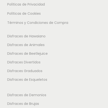
0
l
Políticas de Privacidad
.
.
t
L
L
Políticas de Cookies
€
i
a
a
h
Términos y Condiciones de Compra
p
s
s
a
l
o
o
s
Disfraces de Hawaiano
e
p
p
t
s
Disfraces de Animales
c
c
a
v
i
i
Disfraces de Beetlejuice
1
a
o
o
5
Disfraces Divertidos
r
n
n
.
i
Disfraces Graduados
e
e
9
a
s
s
Disfraces de Esqueletos
5
n
s
s
t
e
e
€
Disfraces de Demonios
e
p
p
Disfraces de Brujas
s
u
u