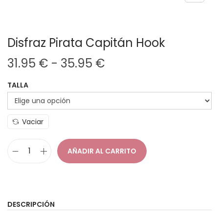
Disfraz Pirata Capitán Hook
R
31.95
€
-
35.95
€
a
TALLA
n
g
o
Vaciar
d
e
AÑADIR AL CARRITO
p
D
r
i
e
s
c
f
DESCRIPCIÓN
i
r