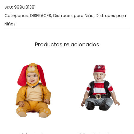
o
SKU:
999G81381
c
Categorías:
DISFRACES
,
Disfraces para Niño
,
Disfraces para
a
Niños
n
t
Productos relacionados
i
d
a
d