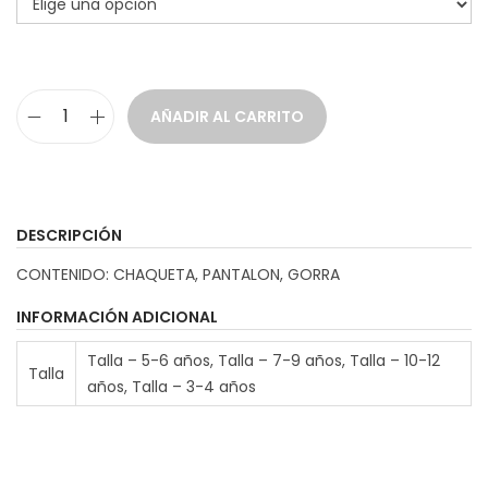
a
i
c
d
i
o
AÑADIR AL CARRITO
ó
D
n
i
s
f
DESCRIPCIÓN
r
CONTENIDO: CHAQUETA, PANTALON, GORRA
a
z
INFORMACIÓN ADICIONAL
P
Talla – 5-6 años, Talla – 7-9 años, Talla – 10-12
Talla
i
años, Talla – 3-4 años
l
o
t