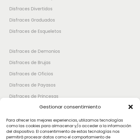
a
o
o
Disfraces Divertidos
r
n
n
i
Disfraces Graduados
e
e
a
s
s
Disfraces de Esqueletos
n
s
s
t
e
e
Disfraces de Demonios
e
p
p
Disfraces de Brujas
s
u
u
.
Disfraces de Oficios
e
e
L
d
d
Disfraces de Payasos
a
e
e
Disfraces de Princesas
s
n
n
Gestionar consentimiento
o
Disfraces de Superhéroes
e
e
p
l
l
Para ofrecer las mejores experiencias, utilizamos tecnologías
c
como las cookies para almacenar y/o acceder a la información
e
e
Disfraces de Zombies
del dispositivo. El consentimiento de estas tecnologías nos
i
g
g
permitirá procesar datos como el comportamiento de
Disfraces de Feria de Abril