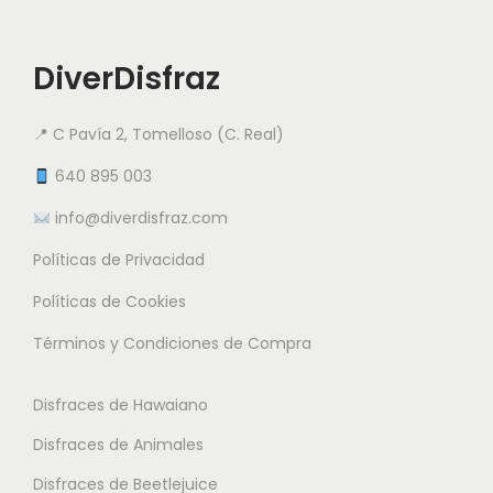
o
a
a
t
r
r
i
DiverDisfraz
i
i
e
a
a
n
📍 C Pavía 2, Tomelloso (C. Real)
n
n
e
t
t
640 895 003
m
e
e
info@diverdisfraz.com
ú
s
s
l
Políticas de Privacidad
.
.
t
L
L
Políticas de Cookies
i
a
a
Términos y Condiciones de Compra
p
s
s
l
o
o
Disfraces de Hawaiano
e
p
p
s
Disfraces de Animales
c
c
v
i
i
Disfraces de Beetlejuice