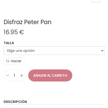
Disfraz Peter Pan
16.95
€
TALLA
Vaciar
AÑADIR AL CARRITO
D
i
s
f
DESCRIPCIÓN
r