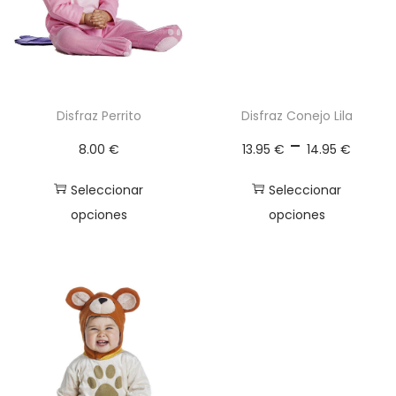
a
d
Disfraz Perrito
Disfraz Conejo Lila
R
-
8.00
€
13.95
€
14.95
€
a
n
Seleccionar
Seleccionar
g
opciones
opciones
o
E
E
d
s
s
e
t
t
p
e
e
r
p
p
e
r
r
c