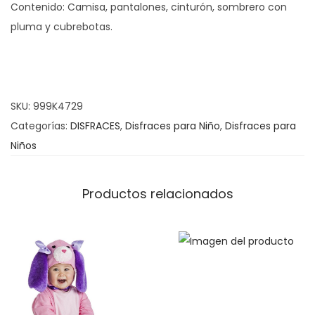
Contenido: Camisa, pantalones, cinturón, sombrero con
a
pluma y cubrebotas.
z
P
e
t
SKU:
999K4729
e
Categorías:
DISFRACES
,
Disfraces para Niño
,
Disfraces para
r
Niños
P
a
n
Productos relacionados
c
a
n
t
i
d