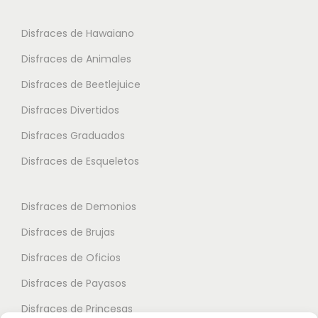
s
s
l
o
o
Disfraces de Hawaiano
e
p
p
s
Disfraces de Animales
c
c
v
i
i
Disfraces de Beetlejuice
a
o
o
Disfraces Divertidos
r
n
n
i
Disfraces Graduados
e
e
a
s
s
Disfraces de Esqueletos
n
s
s
t
e
e
Disfraces de Demonios
e
p
p
Disfraces de Brujas
s
u
u
.
Disfraces de Oficios
e
e
L
d
d
Disfraces de Payasos
a
e
e
Disfraces de Princesas
s