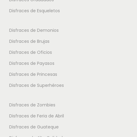
s
s
a
Disfraces de Esqueletos
s
e
n
e
p
t
p
Disfraces de Demonios
u
e
u
e
Disfraces de Brujas
s
e
d
.
Disfraces de Oficios
d
e
L
e
Disfraces de Payasos
n
a
n
e
Disfraces de Princesas
s
e
l
o
Disfraces de Superhéroes
l
e
p
e
g
c
Disfraces de Zombies
g
i
i
i
Disfraces de Feria de Abril
r
o
r
e
Disfraces de Guateque
n
e
n
e