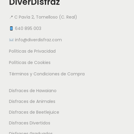
DiverDisfraz
.
a
n
e
5
€
n
t
n
0
📍 C Pavía 2, Tomelloso (C. Real)
t
e
e
e
640 895 003
s
m
€
s
.
info@diverdisfraz.com
ú
.
L
l
Políticas de Privacidad
L
a
t
a
Políticas de Cookies
s
i
s
o
Términos y Condiciones de Compra
p
o
p
l
p
c
Disfraces de Hawaiano
e
c
i
s
Disfraces de Animales
i
o
v
o
Disfraces de Beetlejuice
n
a
n
e
Disfraces Divertidos
r
e
s
i
Disfraces Graduados