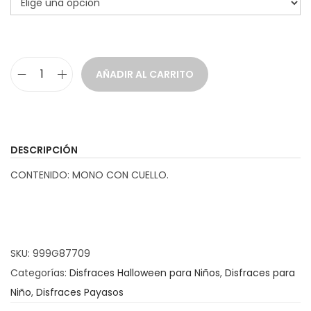
a
i
c
d
i
o
AÑADIR AL CARRITO
ó
D
n
i
s
f
DESCRIPCIÓN
r
CONTENIDO: MONO CON CUELLO.
a
z
P
a
SKU:
999G87709
y
Categorías:
Disfraces Halloween para Niños
,
Disfraces para
a
Niño
,
Disfraces Payasos
s