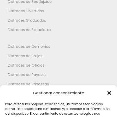
o
Disfraces de Beetlejuice
a
a
o
n
2
Disfraces Divertidos
r
n
e
7
i
Disfraces Graduados
e
s
.
a
s
Disfraces de Esqueletos
s
9
n
s
e
5
t
e
p
Disfraces de Demonios
e
p
u
€
Disfraces de Brujas
s
u
e
.
Disfraces de Oficios
e
d
L
d
e
Disfraces de Payasos
a
e
n
Disfraces de Princesas
s
n
e
Gestionar consentimiento
o
Disfraces de Superhéroes
e
l
p
l
e
Para ofrecer las mejores experiencias, utilizamos tecnologías
c
como las cookies para almacenar y/o acceder a la información
e
Disfraces de Zombies
g
del dispositivo. El consentimiento de estas tecnologías nos
i
g