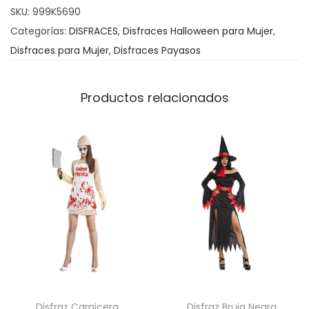
SKU:
999K5690
y
Categorías:
DISFRACES
,
Disfraces Halloween para Mujer
,
a
Disfraces para Mujer
,
Disfraces Payasos
s
a
M
Productos relacionados
u
j
e
r
c
a
n
t
i
d
a
Disfraz Carnicera
Disfraz Bruja Negra