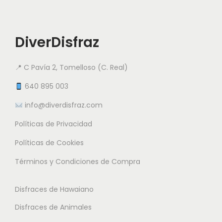
a
d
o
a
r
e
t
r
i
s
i
DiverDisfraz
i
a
d
e
a
n
e
n
📍 C Pavía 2, Tomelloso (C. Real)
n
t
2
e
t
e
640 895 003
4
m
e
s
.
info@diverdisfraz.com
ú
s
.
5
l
Políticas de Privacidad
.
L
0
t
L
a
Políticas de Cookies
i
a
s
€
Términos y Condiciones de Compra
p
s
o
h
l
o
p
a
Disfraces de Hawaiano
e
p
c
s
s
Disfraces de Animales
c
i
t
v
i