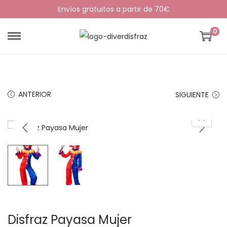
Envíos gratuitos a partir de 70€
0
S
S
a
a
l
l
t
t
ANTERIOR
SIGUIENTE
a
a
r
r
a
a
l
l
a
c
n
o
a
n
v
t
e
e
Disfraz Payasa Mujer
g
n