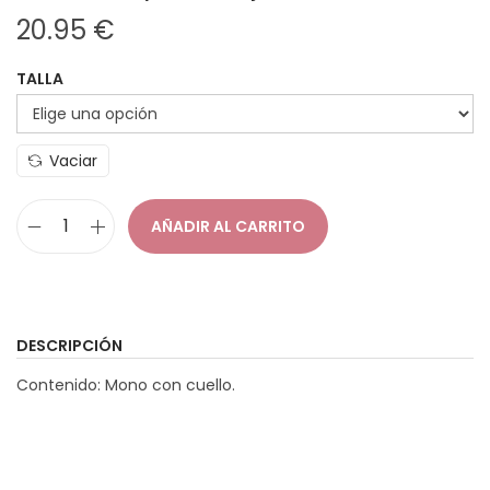
20.95
€
a
i
c
d
TALLA
i
o
ó
n
Vaciar
AÑADIR AL CARRITO
D
i
s
f
DESCRIPCIÓN
r
Contenido: Mono con cuello.
a
z
P
a