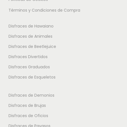
i
a
s
Términos y Condiciones de Compra
p
s
o
l
o
p
Disfraces de Hawaiano
e
p
c
s
Disfraces de Animales
c
i
v
i
o
Disfraces de Beetlejuice
a
o
n
Disfraces Divertidos
r
n
e
i
Disfraces Graduados
e
s
a
s
Disfraces de Esqueletos
s
n
s
e
t
e
p
Disfraces de Demonios
e
p
u
Disfraces de Brujas
s
u
e
.
Disfraces de Oficios
e
d
L
d
e
Disfraces de Payasos