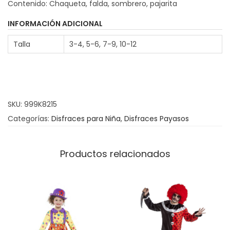
Contenido: Chaqueta, falda, sombrero, pajarita
a
z
INFORMACIÓN ADICIONAL
P
Talla
3-4, 5-6, 7-9, 10-12
a
y
a
s
SKU:
999K8215
a
Categorías:
Disfraces para Niña
,
Disfraces Payasos
M
i
c
Productos relacionados
o
l
o
r
c