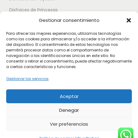
a
e
n
Disfraces de Princesas
s
n
e
Gestionar consentimiento
o
Disfraces de Superhéroes
e
l
p
l
e
Para ofrecer las mejores experiencias, utilizamos tecnologías
c
como las cookies para almacenar y/o acceder a la información
e
Disfraces de Zombies
g
del dispositivo. El consentimiento de estas tecnologías nos
i
g
permitirá procesar datos como el comportamiento de
i
Disfraces de Feria de Abril
o
navegación o las identificaciones únicas en este sitio. No
i
r
consentir o retirar el consentimiento, puede afectar negativamente
Disfraces de Guateque
n
r
a ciertas características y funciones.
e
e
Disfraces de Alta Calidad
e
n
Gestionar los servicios
s
n
l
Disfraces de Despedida de Hombres
s
l
a
Aceptar
Disfraces de Despedida de Mujeres
e
a
p
p
p
Denegar
á
u
á
g
Ver preferencias
e
g
i
d
i
n