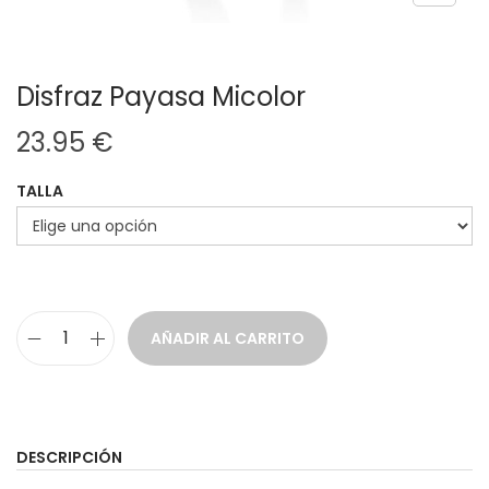
Disfraz Payasa Micolor
23.95
€
TALLA
AÑADIR AL CARRITO
D
i
s
f
DESCRIPCIÓN
r