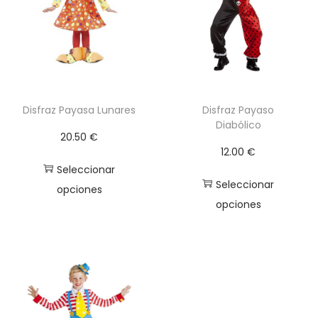
a
n
t
i
d
a
Disfraz Payasa Lunares
Disfraz Payaso
Diabólico
d
20.50
€
12.00
€
Seleccionar
Seleccionar
opciones
opciones
E
E
s
s
t
t
e
e
p
p
r