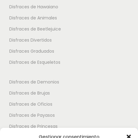
o
o
Disfraces de Hawaiano
e
p
p
s
Disfraces de Animales
c
c
v
i
i
Disfraces de Beetlejuice
a
o
o
Disfraces Divertidos
r
n
n
i
Disfraces Graduados
e
e
a
s
s
Disfraces de Esqueletos
n
s
s
t
e
e
Disfraces de Demonios
e
p
p
Disfraces de Brujas
s
u
u
.
Disfraces de Oficios
e
e
L
d
d
Disfraces de Payasos
a
e
e
Disfraces de Princesas
s
n
n
Gestionar consentimiento
o
Disfraces de Superhéroes