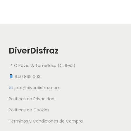
l
l
u
e
e
c
s
s
t
v
v
o
a
a
t
r
r
i
DiverDisfraz
i
i
e
a
a
n
📍 C Pavía 2, Tomelloso (C. Real)
n
n
e
t
t
640 895 003
m
e
e
info@diverdisfraz.com
ú
s
s
l
Políticas de Privacidad
.
.
t
L
L
Políticas de Cookies
i
a
a
Términos y Condiciones de Compra
p
s
s
l