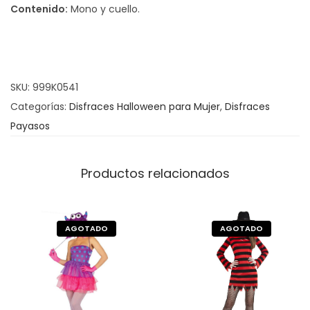
Contenido:
Mono y cuello.
a
z
P
a
SKU:
999K0541
y
Categorías:
Disfraces Halloween para Mujer
,
Disfraces
a
Payasos
s
a
D
Productos relacionados
i
a
b
ó
l
i
c