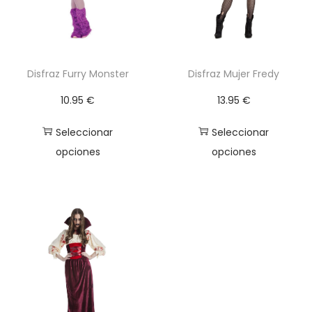
a
c
a
n
Disfraz Furry Monster
Disfraz Mujer Fredy
t
10.95
€
13.95
€
i
d
Seleccionar
Seleccionar
a
opciones
opciones
d
E
E
s
s
t
t
e
e
p
p
r
r
o
o