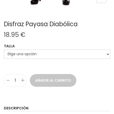
Disfraz Payasa Diabólica
18.95
€
TALLA
AÑADIR AL CARRITO
D
i
s
f
DESCRIPCIÓN
r