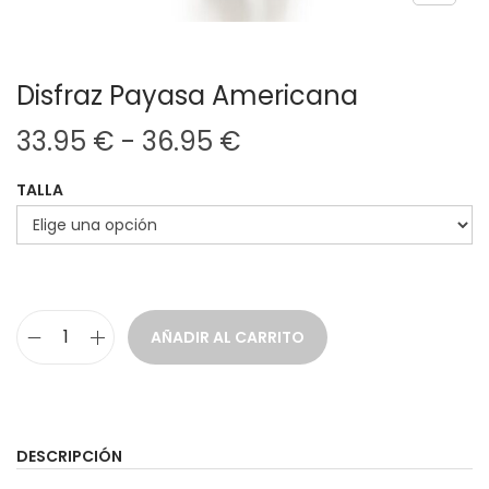
Disfraz Payasa Americana
R
33.95
€
-
36.95
€
a
TALLA
n
g
o
d
e
AÑADIR AL CARRITO
p
D
r
i
e
s
c
f
DESCRIPCIÓN
i
r