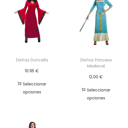
a
a
s
c
t
a
a
n
3
t
6
i
.
d
9
a
Disfraz Doncella
Disfraz Princesa
Medieval
5
d
10.95
€
12.00
€
€
Seleccionar
Seleccionar
opciones
opciones
E
E
s
s
t
t
e