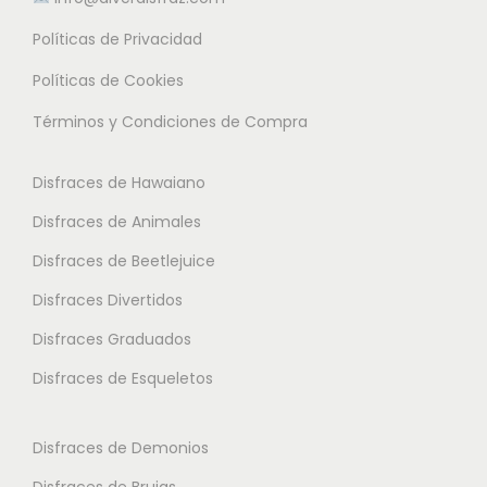
ú
.
9
L
l
Políticas de Privacidad
L
5
a
t
a
Políticas de Cookies
s
i
s
€
o
Términos y Condiciones de Compra
p
o
h
p
l
p
a
c
Disfraces de Hawaiano
e
c
s
i
s
Disfraces de Animales
i
t
o
v
o
Disfraces de Beetlejuice
a
n
a
n
2
e
Disfraces Divertidos
r
e
8
s
i
Disfraces Graduados
s
.
s
a
Disfraces de Esqueletos
s
9
e
n
e
5
p
t
p
Disfraces de Demonios
u
e
u
€
e