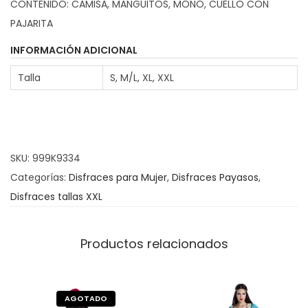
CONTENIDO: CAMISA, MANGUITOS, MONO, CUELLO CON
o
a
PAJARITA
s
z
:
P
INFORMACIÓN ADICIONAL
d
a
Talla
S, M/L, XL, XXL
e
y
s
a
d
s
e
a
SKU:
999K9334
3
A
Categorías:
Disfraces para Mujer
,
Disfraces Payasos
,
3
m
Disfraces tallas XXL
.
e
9
r
5
i
Productos relacionados
c
€
a
h
n