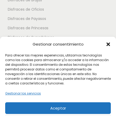
Disfraces de Brujas
s
e
d
.
Disfraces de Oficios
d
e
L
e
Disfraces de Payasos
n
a
n
e
Disfraces de Princesas
s
e
l
o
Disfraces de Superhéroes
l
e
Gestionar consentimiento
p
e
g
c
Disfraces de Zombies
g
Para ofrecer las mejores experiencias, utilizamos tecnologías
i
i
como las cookies para almacenar y/o acceder a la información
i
Disfraces de Feria de Abril
r
del dispositivo. El consentimiento de estas tecnologías nos
o
r
permitirá procesar datos como el comportamiento de
e
Disfraces de Guateque
n
navegación o las identificaciones únicas en este sitio. No
e
n
consentir o retirar el consentimiento, puede afectar negativamente
e
Disfraces de Alta Calidad
a ciertas características y funciones.
n
l
s
l
Disfraces de Despedida de Hombres
a
Gestionar los servicios
s
a
p
Disfraces de Despedida de Mujeres
e
p
á
Aceptar
p
á
g