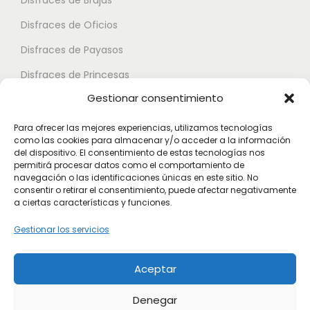
Disfraces de Brujas
s
e
d
.
Disfraces de Oficios
d
e
L
e
Disfraces de Payasos
n
a
n
e
Disfraces de Princesas
s
e
l
Gestionar consentimiento
o
Disfraces de Superhéroes
l
e
p
e
Para ofrecer las mejores experiencias, utilizamos tecnologías
g
c
como las cookies para almacenar y/o acceder a la información
Disfraces de Zombies
g
i
del dispositivo. El consentimiento de estas tecnologías nos
i
permitirá procesar datos como el comportamiento de
i
Disfraces de Feria de Abril
r
o
navegación o las identificaciones únicas en este sitio. No
r
e
consentir o retirar el consentimiento, puede afectar negativamente
Disfraces de Guateque
n
a ciertas características y funciones.
e
n
e
Disfraces de Alta Calidad
n
l
Gestionar los servicios
s
l
Disfraces de Despedida de Hombres
a
s
a
p
Aceptar
Disfraces de Despedida de Mujeres
e
p
á
p
Denegar
á
g