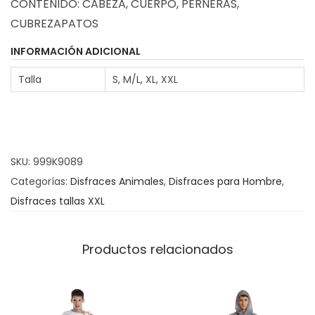
CONTENIDO: CABEZA, CUERPO, PERNERAS,
a
CUBREZAPATOS
z
P
INFORMACIÓN ADICIONAL
á
Talla
S, M/L, XL, XXL
j
a
r
o
SKU:
999K9089
P
Categorías:
Disfraces Animales
,
Disfraces para Hombre
,
a
Disfraces tallas XXL
p
a
g
Productos relacionados
a
l
l