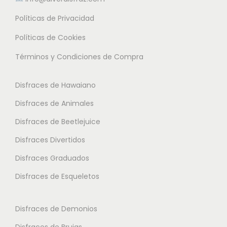
ú
.
L
l
Políticas de Privacidad
L
a
t
a
Políticas de Cookies
s
i
s
o
Términos y Condiciones de Compra
p
o
p
l
p
c
Disfraces de Hawaiano
e
c
i
s
Disfraces de Animales
i
o
v
o
Disfraces de Beetlejuice
n
a
n
e
Disfraces Divertidos
r
e
s
i
Disfraces Graduados
s
s
a
Disfraces de Esqueletos
s
e
n
e
p
t
p
Disfraces de Demonios
u
e
u
e