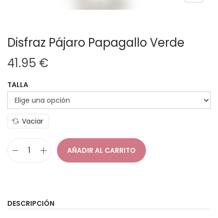
Disfraz Pájaro Papagallo Verde
41.95
€
TALLA
Vaciar
AÑADIR AL CARRITO
D
i
s
f
DESCRIPCIÓN
r