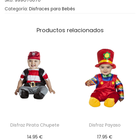
SKU:
999G76070
B
Categoría:
Disfraces para Bebés
a
b
y
Productos relacionados
A
r
c
o
i
r
i
s
c
a
n
Disfraz Pirata Chupete
Disfraz Payaso
t
14.95
€
17.95
€