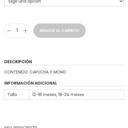
a
i
c
d
i
o
AÑADIR AL CARRITO
ó
D
n
i
s
f
DESCRIPCIÓN
r
CONTENIDO: CAPUCHA Y MONO
a
z
INFORMACIÓN ADICIONAL
O
Talla
12-18 meses, 18-24 meses
s
i
t
o