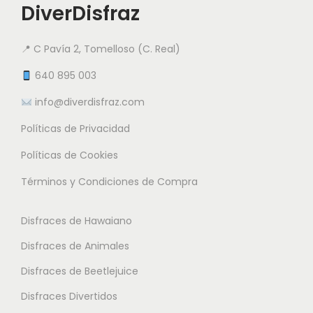
s
i
DiverDisfraz
i
i
d
e
a
a
e
n
📍 C Pavía 2, Tomelloso (C. Real)
n
n
8
e
t
t
640 895 003
.
m
e
e
0
info@diverdisfraz.com
ú
s
s
0
l
Políticas de Privacidad
.
.
t
L
L
Políticas de Cookies
€
i
a
a
h
Términos y Condiciones de Compra
p
s
s
a
l
o
o
s
Disfraces de Hawaiano
e
p
p
t
s
Disfraces de Animales
c
c
a
v
i
i
Disfraces de Beetlejuice
1
a
o
o
7
Disfraces Divertidos
r
n
n