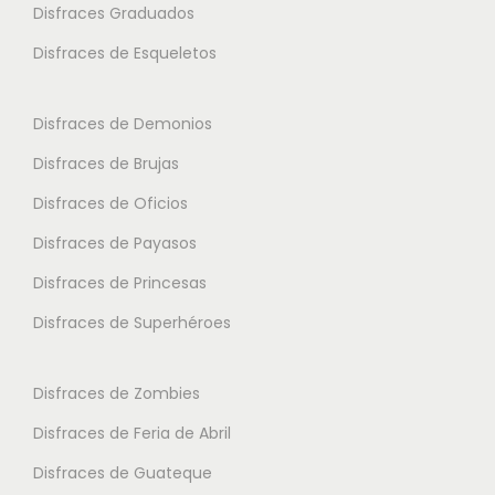
.
i
Disfraces Graduados
e
e
9
a
s
s
Disfraces de Esqueletos
5
n
s
s
t
e
e
€
Disfraces de Demonios
e
p
p
Disfraces de Brujas
s
u
u
.
Disfraces de Oficios
e
e
L
d
d
Disfraces de Payasos
a
e
e
Disfraces de Princesas
s
n
n
o
Disfraces de Superhéroes
e
e
p
l
l
c
e
e
Disfraces de Zombies
i
g
g
Disfraces de Feria de Abril
o
i
i
Disfraces de Guateque
n
r
r