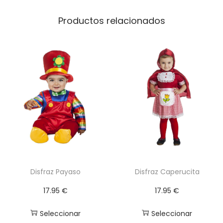
c
a
Productos relacionados
n
t
i
d
a
d
Disfraz Payaso
Disfraz Caperucita
17.95
€
17.95
€
Seleccionar
Seleccionar