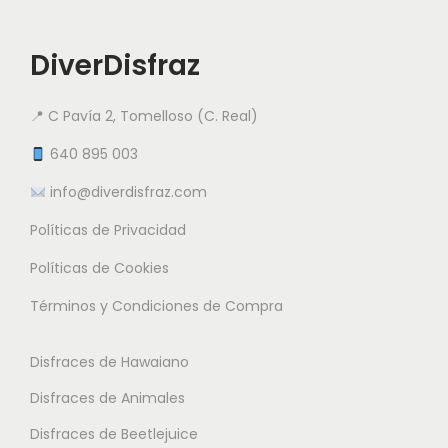
n
s
s
u
t
e
e
c
DiverDisfraz
e
p
p
t
s
u
u
o
📍 C Pavía 2, Tomelloso (C. Real)
.
e
e
t
L
640 895 003
d
d
i
a
e
e
info@diverdisfraz.com
e
s
n
n
n
Políticas de Privacidad
o
e
e
e
p
Políticas de Cookies
l
l
m
c
e
e
Términos y Condiciones de Compra
ú
i
g
g
l
o
i
i
Disfraces de Hawaiano
t
n
r
r
i
Disfraces de Animales
e
e
e
p
s
Disfraces de Beetlejuice
n
n
l