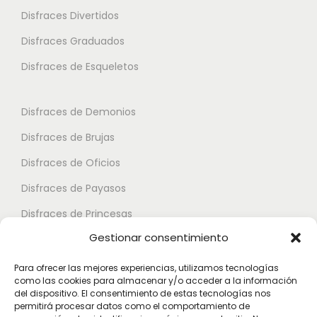
s
l
l
Disfraces Divertidos
e
e
a
a
s
Disfraces Graduados
p
p
p
v
Disfraces de Esqueletos
u
á
á
a
e
g
g
r
d
i
i
Disfraces de Demonios
i
e
n
n
Disfraces de Brujas
a
n
a
a
n
Disfraces de Oficios
e
d
d
t
l
Disfraces de Payasos
e
e
e
e
p
p
Disfraces de Princesas
s
g
r
r
Gestionar consentimiento
.
Disfraces de Superhéroes
i
o
o
L
r
Para ofrecer las mejores experiencias, utilizamos tecnologías
d
d
a
como las cookies para almacenar y/o acceder a la información
Disfraces de Zombies
e
u
u
del dispositivo. El consentimiento de estas tecnologías nos
s
n
permitirá procesar datos como el comportamiento de
c
c
Disfraces de Feria de Abril
o