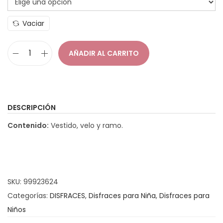
a
i
Vaciar
c
d
i
o
AÑADIR AL CARRITO
ó
D
n
i
s
f
DESCRIPCIÓN
r
Contenido:
Vestido, velo y ramo.
a
z
N
o
SKU:
99923624
v
Categorías:
DISFRACES
,
Disfraces para Niña
,
Disfraces para
i
Niños
a