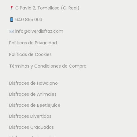
0
a
n
n
C Pavía 2, Tomelloso (C. Real)
n
t
e
€
t
e
640 895 003
m
e
s
info@diverdisfraz.com
ú
s
.
l
Políticas de Privacidad
.
L
t
L
a
Políticas de Cookies
i
a
s
Términos y Condiciones de Compra
p
s
o
l
o
p
Disfraces de Hawaiano
e
p
c
s
Disfraces de Animales
c
i
v
i
o
Disfraces de Beetlejuice
a
o
n
Disfraces Divertidos
r
n
e
i
Disfraces Graduados
e
s
a