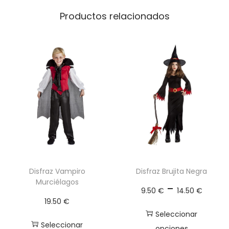
a
Productos relacionados
s
m
a
c
a
n
t
i
d
a
d
Disfraz Vampiro
Disfraz Brujita Negra
Murciélagos
R
-
9.50
€
14.50
€
a
19.50
€
n
Seleccionar
Seleccionar
opciones