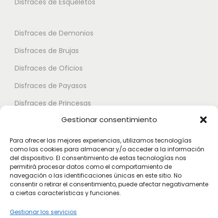
s
Disfraces de Esqueletos
s
n
s
e
t
e
p
Disfraces de Demonios
e
p
u
Disfraces de Brujas
s
u
e
.
Disfraces de Oficios
e
d
L
d
e
Disfraces de Payasos
a
e
n
Disfraces de Princesas
s
n
e
Gestionar consentimiento
o
Disfraces de Superhéroes
e
l
p
l
e
Para ofrecer las mejores experiencias, utilizamos tecnologías
c
como las cookies para almacenar y/o acceder a la información
e
Disfraces de Zombies
g
del dispositivo. El consentimiento de estas tecnologías nos
i
g
permitirá procesar datos como el comportamiento de
i
Disfraces de Feria de Abril
o
navegación o las identificaciones únicas en este sitio. No
i
r
consentir o retirar el consentimiento, puede afectar negativamente
Disfraces de Guateque
n
r
a ciertas características y funciones.
e
e
Disfraces de Alta Calidad
e
n
Gestionar los servicios
s