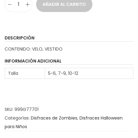
AÑADIR AL CARRITO
D
i
s
f
DESCRIPCIÓN
r
CONTENIDO: VELO, VESTIDO
a
z
INFORMACIÓN ADICIONAL
N
Talla
5-6, 7-9, 10-12
o
v
i
a
SKU:
999G77701
F
Categorías:
Disfraces de Zombies
,
Disfraces Halloween
a
para Niños
n
t